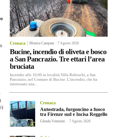
ro
Cronaca
Monica Campani
-
7 Agosto 2026
so
Bucine, incendio di oliveta e bosco
a San Pancrazio. Tre ettari l’area
bruciata
Incendio alle 16.00 in località Villa Rubeschi, a San
Pancrazio, nel Comune di Bucine. L'incendio, che ha
interessato una...
e
t
Cronaca
e)
Autostrada, furgoncino a fuoco
tra Firenze sud e Incisa Reggello
Glenda Venturini
-
7 Agosto 2026