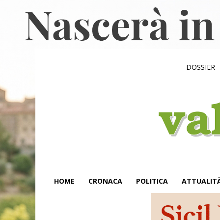
DOSSIER
HOME
CRONACA
POLITICA
ATTUALIT