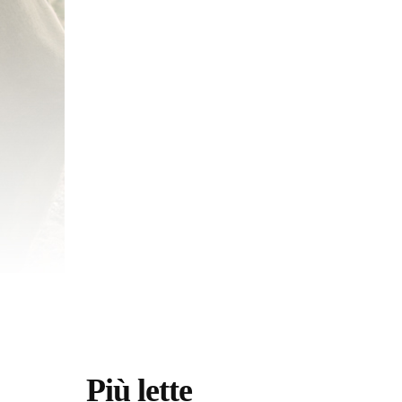
Più lette