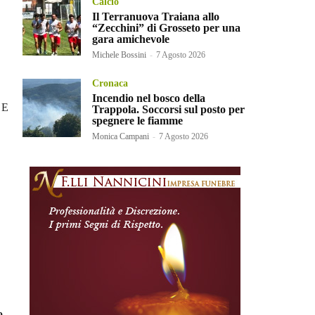
Calcio
Il Terranuova Traiana allo
“Zecchini” di Grosseto per una
gara amichevole
Michele Bossini
-
7 Agosto 2026
Cronaca
Incendio nel bosco della
 E
Trappola. Soccorsi sul posto per
spegnere le fiamme
Monica Campani
-
7 Agosto 2026
o