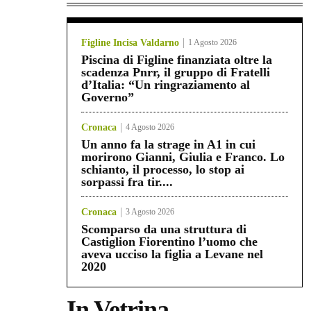
Figline Incisa Valdarno
1 Agosto 2026
Piscina di Figline finanziata oltre la
scadenza Pnrr, il gruppo di Fratelli
d’Italia: “Un ringraziamento al
Governo”
Cronaca
4 Agosto 2026
Un anno fa la strage in A1 in cui
morirono Gianni, Giulia e Franco. Lo
schianto, il processo, lo stop ai
sorpassi fra tir....
Cronaca
3 Agosto 2026
Scomparso da una struttura di
Castiglion Fiorentino l’uomo che
aveva ucciso la figlia a Levane nel
2020
In Vetrina