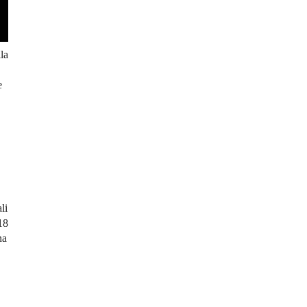
la
e
li
18
na