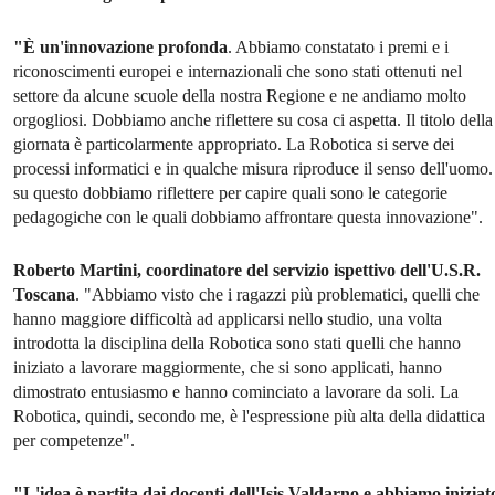
"È un'innovazione profonda
. Abbiamo constatato i premi e i
riconoscimenti europei e internazionali che sono stati ottenuti nel
settore da alcune scuole della nostra Regione e ne andiamo molto
orgogliosi. Dobbiamo anche riflettere su cosa ci aspetta. Il titolo della
giornata è particolarmente appropriato. La Robotica si serve dei
processi informatici e in qualche misura riproduce il senso dell'uomo.
su questo dobbiamo riflettere per capire quali sono le categorie
pedagogiche con le quali dobbiamo affrontare questa innovazione".
Roberto Martini, coordinatore del servizio ispettivo dell'U.S.R.
Toscana
. "Abbiamo visto che i ragazzi più problematici, quelli che
hanno maggiore difficoltà ad applicarsi nello studio, una volta
introdotta la disciplina della Robotica sono stati quelli che hanno
iniziato a lavorare maggiormente, che si sono applicati, hanno
dimostrato entusiasmo e hanno cominciato a lavorare da soli. La
Robotica, quindi, secondo me, è l'espressione più alta della didattica
per competenze".
"L'idea è partita dai docenti dell'Isis Valdarno e abbiamo iniziat