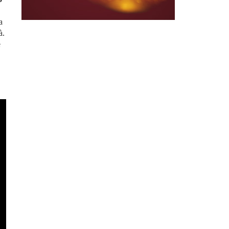
a
à.
e