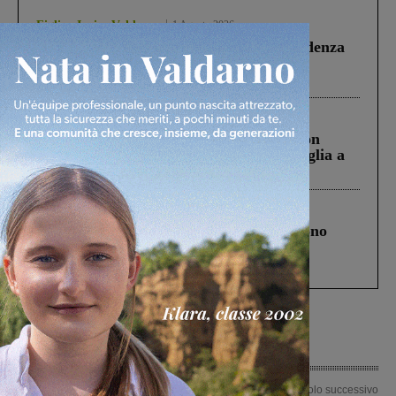
Figline Incisa Valdarno
1 Agosto 2026
Piscina di Figline finanziata oltre la scadenza
Pnrr, il gruppo di Fratelli d’Italia: “Un
ringraziamento al Governo”
Cronaca
3 Agosto 2026
Scomparso da una struttura di Castiglion
Fiorentino l’uomo che aveva ucciso la figlia a
Levane nel 2020
Cronaca
4 Agosto 2026
Un anno fa la strage in A1 in cui morirono
Gianni, Giulia e Franco. Lo schianto, il
processo, lo stop ai sorpassi fra tir....
Articolo precedente
Articolo successivo