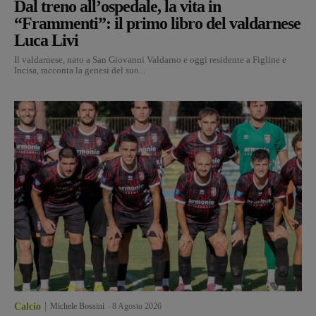
Dal treno all’ospedale, la vita in
“Frammenti”: il primo libro del valdarnese
Luca Livi
Il valdarnese, nato a San Giovanni Valdarno e oggi residente a Figline e
Incisa, racconta la genesi del suo...
Calcio
Michele Bossini
-
8 Agosto 2026