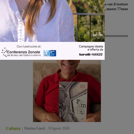
Al Serristori arriva la nuova
Incidente mentre lavora con il trattore
psiconcologa. Attivate anche le visite a
nei campi, muore 77enne
domicilio
Ultime Notizie
Cultura
Martina Giardi
-
9 Agosto 2026