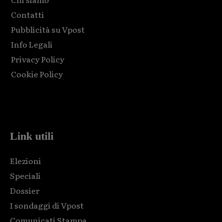
Contatti
Pubblicità su Vpost
Info Legali
Privacy Policy
Cookie Policy
Html code here! Replace this with any non empty raw html
code and that's it.
Link utili
Elezioni
Speciali
Dossier
I sondaggi di Vpost
Comunicati Stampa