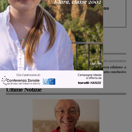
Cronaca
4 Agosto 2026
Un anno fa la strage in A1 in cui morirono
Gianni, Giulia e Franco. Lo schianto, il
processo, lo stop ai sorpassi fra tir....
Articolo precedente
Articolo successivo
Sciopero nell’ambito del Cup,
Progetto OXY, sesta edizione: a
possibili disagi per due giorni
Bellosguardo l’atto conclusivo
Ultime Notizie