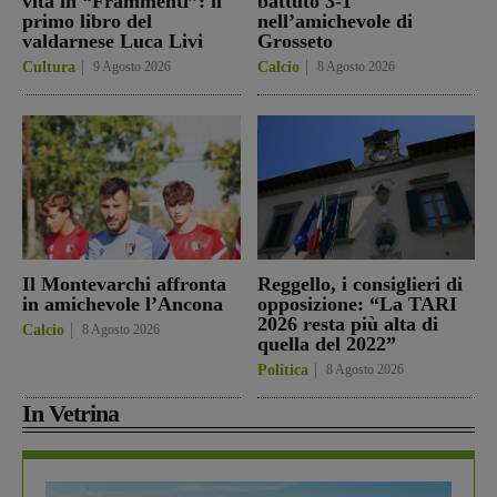
vita in “Frammenti”: il
battuto 3-1
primo libro del
nell’amichevole di
valdarnese Luca Livi
Grosseto
Cultura
9 Agosto 2026
Calcio
8 Agosto 2026
Il Montevarchi affronta
Reggello, i consiglieri di
in amichevole l’Ancona
opposizione: “La TARI
2026 resta più alta di
Calcio
8 Agosto 2026
quella del 2022”
Politica
8 Agosto 2026
In Vetrina