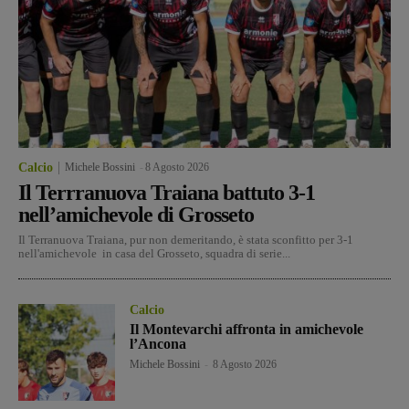
Calcio
Michele Bossini
-
8 Agosto 2026
Il Terrranuova Traiana battuto 3-1
nell’amichevole di Grosseto
Il Terranuova Traiana, pur non demeritando, è stata sconfitto per 3-1
nell'amichevole in casa del Grosseto, squadra di serie...
Calcio
Il Montevarchi affronta in amichevole
l’Ancona
Michele Bossini
-
8 Agosto 2026