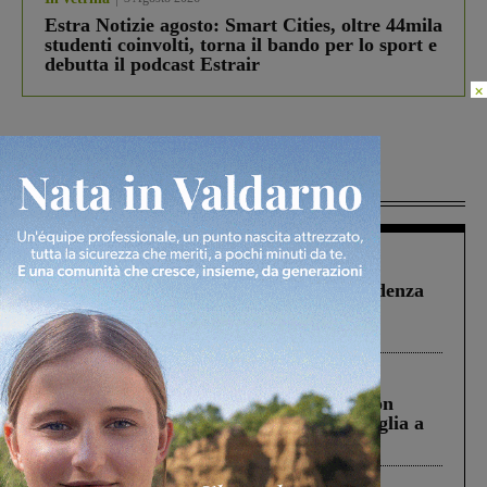
Estra Notizie agosto: Smart Cities, oltre 44mila
studenti coinvolti, torna il bando per lo sport e
debutta il podcast Estrair
×
Più lette
Figline Incisa Valdarno
1 Agosto 2026
Piscina di Figline finanziata oltre la scadenza
Pnrr, il gruppo di Fratelli d’Italia: “Un
ringraziamento al Governo”
Cronaca
3 Agosto 2026
Scomparso da una struttura di Castiglion
Fiorentino l’uomo che aveva ucciso la figlia a
Levane nel 2020