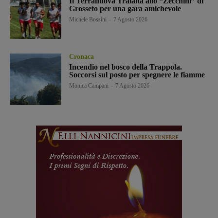
Il Terranuova Traiana allo “Zecchini” di
Grosseto per una gara amichevole
Michele Bossini
-
7 Agosto 2026
Cronaca
Incendio nel bosco della Trappola.
Soccorsi sul posto per spegnere le fiamme
Monica Campani
-
7 Agosto 2026