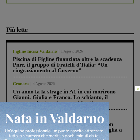
Più lette
Figline Incisa Valdarno
1 Agosto 2026
Piscina di Figline finanziata oltre la scadenza
Pnrr, il gruppo di Fratelli d’Italia: “Un
ringraziamento al Governo”
Cronaca
4 Agosto 2026
×
Un anno fa la strage in A1 in cui morirono
Gianni, Giulia e Franco. Lo schianto, il
processo, lo stop ai sorpassi fra tir....
Cronaca
3 Agosto 2026
Scomparso da una struttura di Castiglion
Fiorentino l’uomo che aveva ucciso la figlia a
Levane nel 2020