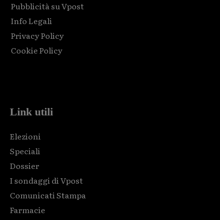
Pubblicità su Vpost
Info Legali
Privacy Policy
Cookie Policy
Html code here! Replace this with any non empty raw html
code and that's it.
Link utili
Elezioni
Speciali
Dossier
I sondaggi di Vpost
Comunicati Stampa
Farmacie