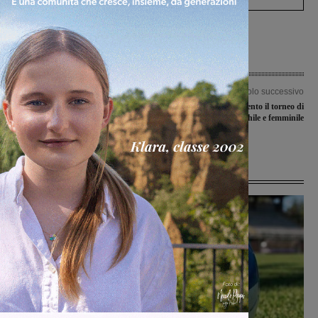
Articolo precedente
Articolo successivo
Gli juniores nazionali della
A Rignano in svolgimento il torneo di
Sangiovannese sconfitti in casa dal
quarta categoria maschile e femminile
Poggibonsi
Ultime Notizie