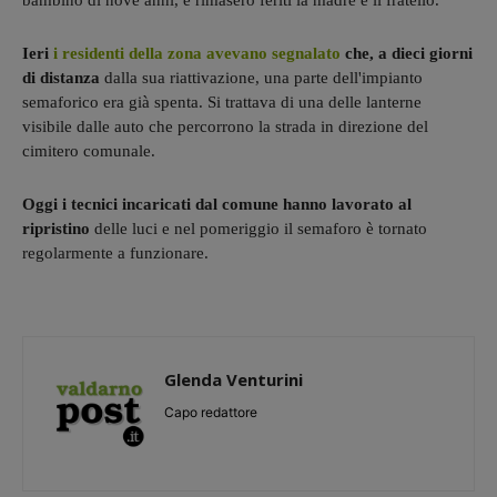
bambino di nove anni, e rimasero feriti la madre e il fratello.
Ieri
i residenti della zona avevano segnalato
che, a dieci giorni
di distanza
dalla sua riattivazione, una parte dell'impianto
semaforico era già spenta. Si trattava di una delle lanterne
visibile dalle auto che percorrono la strada in direzione del
cimitero comunale.
Oggi i tecnici incaricati dal comune hanno lavorato al
ripristino
delle luci e nel pomeriggio il semaforo è tornato
regolarmente a funzionare.
Glenda Venturini
Capo redattore