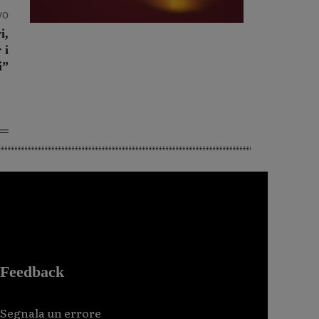
vo
i,
 i
i”
Feedback
Segnala un errore