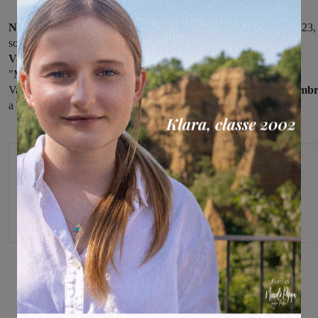
Nella riorganizzione
delle gare ciclistiche nazionali elite e under 23,
sono stati confermati i tre appuntamenti
previsti sulle strade del
Valdarno.
Si correrà quindi domenica
30 agosto
a Montalto il
"Memorial Daniele Tortoli", martedì
8 settembre
il "Giro del
Valdarno" con partenza e arrivo a Figline, infine martedì
29 settemb
a Terranuova la tradizionale "Ruota d'oro".
Michele Bossini
Share