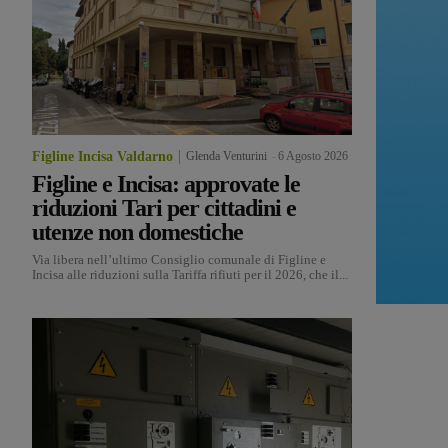
Figline Incisa Valdarno
Glenda Venturini
-
6 Agosto 2026
Figline e Incisa: approvate le
riduzioni Tari per cittadini e
utenze non domestiche
Via libera nell’ultimo Consiglio comunale di Figline e
Incisa alle riduzioni sulla Tariffa rifiuti per il 2026, che il...