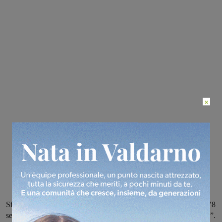
×
Si disputeranno regolarmente il 30 agosto il “Memorial Tortoli”, l’8
settembre il “Giro del Valdarno” e il 29 settembre la “Ruota d’oro”.