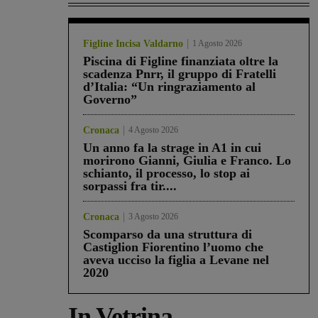
Figline Incisa Valdarno
1 Agosto 2026
Piscina di Figline finanziata oltre la
scadenza Pnrr, il gruppo di Fratelli
d’Italia: “Un ringraziamento al
Governo”
Cronaca
4 Agosto 2026
Un anno fa la strage in A1 in cui
morirono Gianni, Giulia e Franco. Lo
schianto, il processo, lo stop ai
sorpassi fra tir....
Cronaca
3 Agosto 2026
Scomparso da una struttura di
Castiglion Fiorentino l’uomo che
aveva ucciso la figlia a Levane nel
2020
In Vetrina