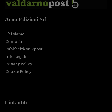
Arno Edizioni Srl
Chi siamo
Contatti
Pubblicità su Vpost
Info Legali
Privacy Policy
Cookie Policy
Html code here! Replace this with any non empty raw html
code and that's it.
Link utili