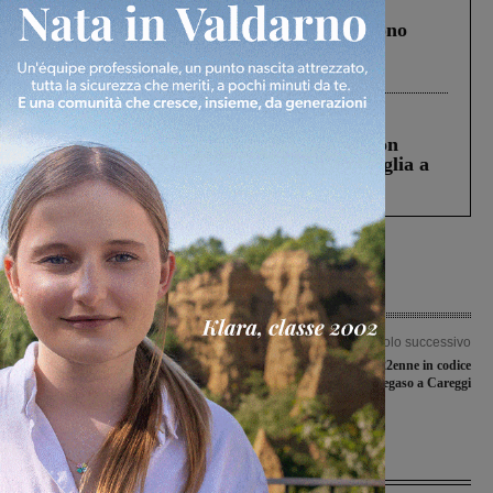
Cronaca
4 Agosto 2026
Un anno fa la strage in A1 in cui morirono
Gianni, Giulia e Franco. Lo schianto, il
processo, lo stop ai sorpassi fra tir....
Cronaca
3 Agosto 2026
Scomparso da una struttura di Castiglion
Fiorentino l’uomo che aveva ucciso la figlia a
Levane nel 2020
Articolo precedente
Articolo successivo
Bando efficientamento energetico:
Si ribalta con l’auto, 22enne in codice
finanziamenti anche al comune
rosso: portato dal Pegaso a Careggi
cavrigliese
Ultime Notizie