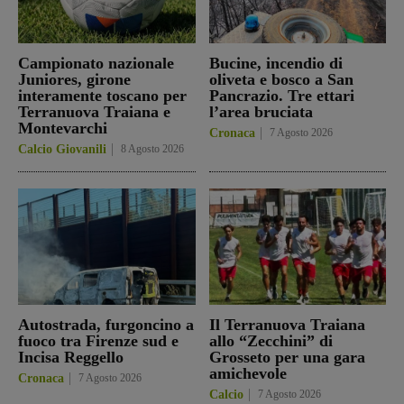
Campionato nazionale
Bucine, incendio di
Juniores, girone
oliveta e bosco a San
interamente toscano per
Pancrazio. Tre ettari
Terranuova Traiana e
l’area bruciata
Montevarchi
Cronaca
7 Agosto 2026
Calcio Giovanili
8 Agosto 2026
Autostrada, furgoncino a
Il Terranuova Traiana
fuoco tra Firenze sud e
allo “Zecchini” di
Incisa Reggello
Grosseto per una gara
amichevole
Cronaca
7 Agosto 2026
Calcio
7 Agosto 2026