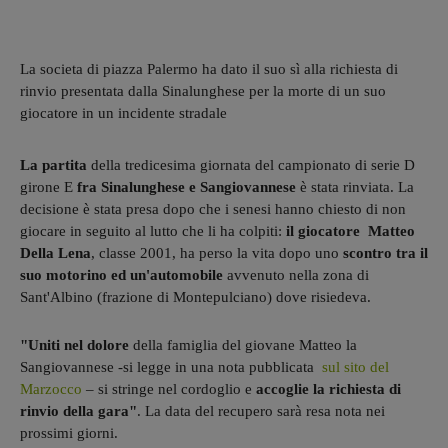
La societa di piazza Palermo ha dato il suo sì alla richiesta di
rinvio presentata dalla Sinalunghese per la morte di un suo
giocatore in un incidente stradale
La partita
della tredicesima giornata del campionato di serie D
girone E
fra Sinalunghese e Sangiovannese
è stata rinviata. La
decisione è stata presa dopo che i senesi hanno chiesto di non
giocare in seguito al lutto che li ha colpiti:
il giocatore Matteo
Della Lena
, classe 2001, ha perso la vita dopo uno
scontro tra il
suo motorino ed un'automobile
avvenuto nella zona di
Sant'Albino (frazione di Montepulciano) dove risiedeva.
"Uniti nel dolore
della famiglia del giovane Matteo la
Sangiovannese -si legge in una nota pubblicata
sul sito del
Marzocco
– si stringe nel cordoglio e
accoglie la richiesta di
rinvio della gara"
. La data del recupero sarà resa nota nei
prossimi giorni.