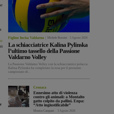
he
o
Figline Incisa Valdarno
Michele Bossini
-
5 Agosto 2026
io
La schiacciatrice Kalina Pylinska
un
l’ultimo tassello della Passione
Valdarno Volley
La Passione Valdarno Volley con la schiacciatrice polacca
Kalina Pylinska ha completato la rosa per il prossimo
campionato di...
Cronaca
Ennesimo atto di violenza
contro gli animali: a Montalto
gatto colpito da pallini. Enpa:
e
“Atto ingiustificabile”
Monica Campani
-
5 Agosto 2026