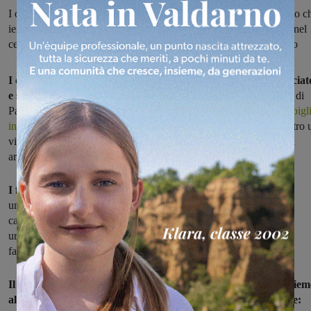
I carabinieri hanno sottoposto a fermo di indiziato di delitto l’uomo c
ieri sera ha sparato un colpo di pistola all’interno del condominio nel
centro storico di Castelfranco. Ancora non chiari i motivi del gesto
I carabinieri della compagnia di San Giovanni hanno rintracciat
e sottoposto a fermo di indiziato di delitto il 31enne
, originario di
Palermo, disoccupato e pregiudicato, che
ieri sera ha creato scompigl
in un condominio del centro storico di Castelfranco
sparando contro 
vicino. L'accusa per lui è tentato omicidio e detenziona abusiva di
arma.
I fatti risalgono alle 22.00 di ieri sera.
L'uomo, in compagnia di
un'altra persona, armato di pistola calibro 7.65 ha suonato il
campanello del vicino di casa, un 52enne originario del Marocco,
urlandogli contro "uccido tutti nel palazzo a cominciare dalla sua
famiglia".
Il genero del 52enne, 44 anni, muratore e presente in casa insiem
alla moglie e alla suocera, ha tentato di disarmare l'aggressore: