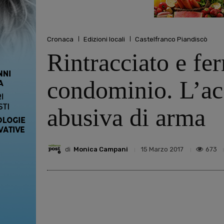
Cronaca
Edizioni locali
Castelfranco Piandiscò
Rintracciato e fe
condominio. L’acc
abusiva di arma
di
Monica Campani
673
15 Marzo 2017