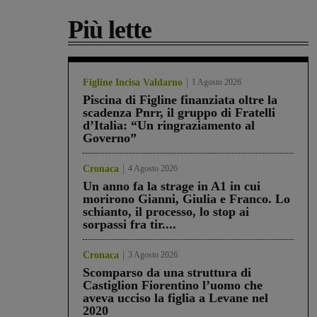
Più lette
Figline Incisa Valdarno
1 Agosto 2026
Piscina di Figline finanziata oltre la
scadenza Pnrr, il gruppo di Fratelli
d’Italia: “Un ringraziamento al
Governo”
Cronaca
4 Agosto 2026
Un anno fa la strage in A1 in cui
morirono Gianni, Giulia e Franco. Lo
schianto, il processo, lo stop ai
sorpassi fra tir....
Cronaca
3 Agosto 2026
Scomparso da una struttura di
Castiglion Fiorentino l’uomo che
aveva ucciso la figlia a Levane nel
2020