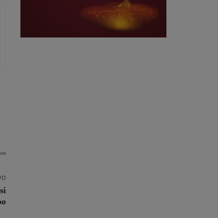
vo
si
po