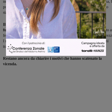
nella colluttazione è partito un colpo di pistola che però, per fortuna, 
preso solo di striscio l'uomo. Le lesioni tra la gola e l'orecchio sono
state curate al pronto soccorso della Gruccia.
Il 31 enne, insieme all'altra persona che lo accompagnava, è
fuggito
ma è stato rintracciato poco dopo dai carabinieri, sottoposto a
fermo di indiziato di delitto e portato nella casa circondariale di Arez
I militari adesso stanno ricercando l'altro, riuscito a far perdere ogni
traccia, e la pistola con la quale è stato ferito il muratore.
Restano ancora da chiarire i motivi che hanno scatenato la
vicenda.