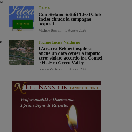
ha
Calcio
Con Stefano Sottili l’Ideal Club
Incisa chiude la campagna
acquisti
Michele Bossini
-
5 Agosto 2026
zo.
Figline Incisa Valdarno
L’area ex Bekaert ospiterà
anche un data center a impatto
zero: siglato accordo fra Comtel
e H2-Era Green Valley
Glenda Venturini
-
5 Agosto 2026