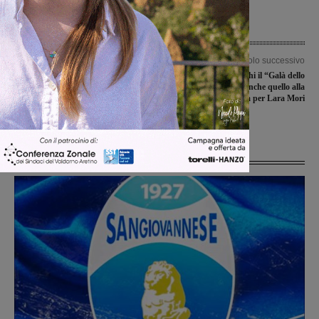
Articolo precedente
Articolo successivo
Un titolo regionale e piazzamenti di
Sabato a Montevarchi il “Galà dello
prestigio per gli alfieri della Rinascita
sport”, fra i premi anche quello alla
Montevarchi ai campionati cadetti e
carriera per Lara Mori
allievi
Ultime Notizie