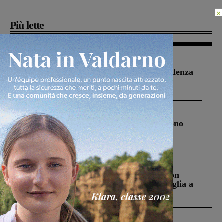
×
Più lette
Figline Incisa Valdarno
1 Agosto 2026
Piscina di Figline finanziata oltre la scadenza
Pnrr, il gruppo di Fratelli d’Italia: “Un
ringraziamento al Governo”
Cronaca
4 Agosto 2026
Un anno fa la strage in A1 in cui morirono
Gianni, Giulia e Franco. Lo schianto, il
processo, lo stop ai sorpassi fra tir....
Cronaca
3 Agosto 2026
Scomparso da una struttura di Castiglion
Fiorentino l’uomo che aveva ucciso la figlia a
Levane nel 2020