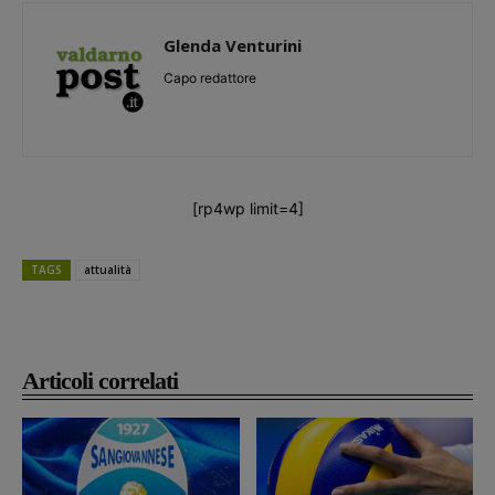
Glenda Venturini
Capo redattore
[rp4wp limit=4]
TAGS
attualità
Articoli correlati