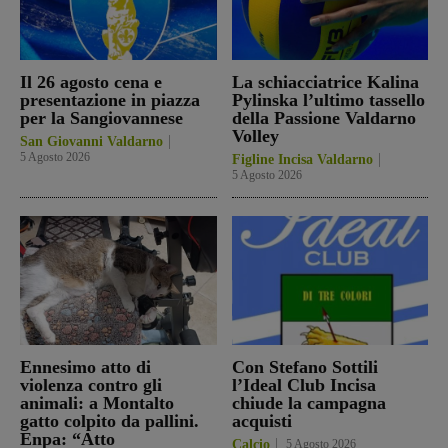
Il 26 agosto cena e
La schiacciatrice Kalina
presentazione in piazza
Pylinska l’ultimo tassello
per la Sangiovannese
della Passione Valdarno
Volley
San Giovanni Valdarno
5 Agosto 2026
Figline Incisa Valdarno
5 Agosto 2026
Ennesimo atto di
Con Stefano Sottili
violenza contro gli
l’Ideal Club Incisa
animali: a Montalto
chiude la campagna
gatto colpito da pallini.
acquisti
Enpa: “Atto
Calcio
5 Agosto 2026