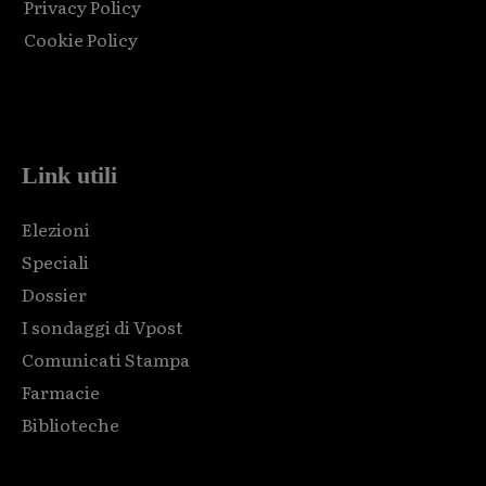
Privacy Policy
Cookie Policy
Html code here! Replace this with any non empty raw html
code and that's it.
Link utili
Elezioni
Speciali
Dossier
I sondaggi di Vpost
Comunicati Stampa
Farmacie
Biblioteche