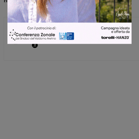
ricorso al 4-3-3
e si attende dai suoi una prova di carattere.
Michele Bossini
Share