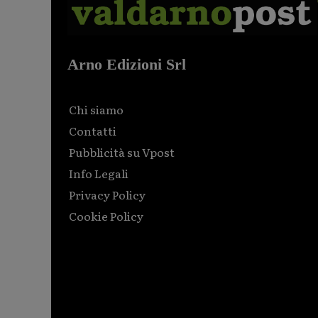
Arno Edizioni Srl
Chi siamo
Contatti
Pubblicità su Vpost
Info Legali
Privacy Policy
Cookie Policy
Html code here! Replace this with any non empty raw
html code and that's it.