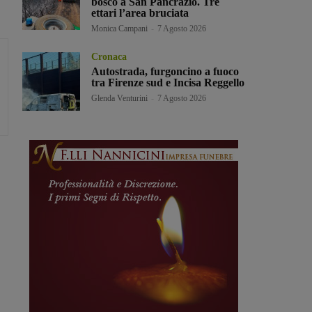
bosco a San Pancrazio. Tre
ettari l’area bruciata
Monica Campani
-
7 Agosto 2026
Cronaca
Autostrada, furgoncino a fuoco
tra Firenze sud e Incisa Reggello
Glenda Venturini
-
7 Agosto 2026