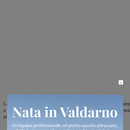
×
La Rignanese, che ha perso Pagnotta per rottura del crociato, in cam
a Ravenna per la sua prima volta in serie D; la Sangiovannese a Imol
per riscattare la brutta prova di Coppa disputata a Montemurlo