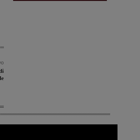
vo
di
le