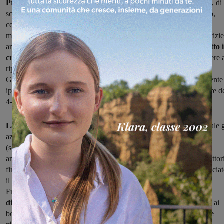
Prima storica partita
di campionato in serie D per la
Rignanese
, di
scena a Ravenna contro un avversario che, forte del fattore campo,
cercherà di conquistare l'intera posta in palio e iniziare nel modo
migliore il suo cammino in campionato. Per i valdarnesi brutte notizie
arrivano dall'infermeria: il forte attaccante
Loris Pagnotta si è rotto i
crociato
e per lui si profila un lungo stop. La società intende correre 
ripari ma non sarà facile, di certo per queste prime partite mister
Guarducc
i
dovrà rivedere l'assetto tattico
, con il 4-3-3 inizialmente
ipotizzato che potrebbe essere per il momento accantonato a favore d
4-3-1-2
La Sangiovannese sarà di scena a Imola
in una partita nella quale g
azzurri dovranno riscattare l'opaca prova della passata settimana
(sconfitta 3-0 ed eliminazione dalla Coppa Italia) di Montemurlo,
anche se non sarà facile
nella tana di una della favorite
per la vittor
finale del torneo. In questi giorni per motivi familiari Negro ha lascia
il gruppo e fatto ritorno nella sua Gallipoli, mentre è arrivato da
Frosinone De Santis, classe '97.
Per quello che riguarda
direttamente la partita
di Imola, Pezzati e Romanelli sono fermi ai
box per infortunio e mister Ginestra dovrebbe, come modulo
, fare