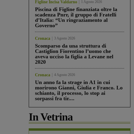
Figline Incisa Valdarno
1 Agosto 2026
Piscina di Figline finanziata oltre la
scadenza Pnrr, il gruppo di Fratelli
d’Italia: “Un ringraziamento al
Governo”
Cronaca
3 Agosto 2026
Scomparso da una struttura di
Castiglion Fiorentino l’uomo che
aveva ucciso la figlia a Levane nel
2020
Cronaca
4 Agosto 2026
Un anno fa la strage in A1 in cui
morirono Gianni, Giulia e Franco. Lo
schianto, il processo, lo stop ai
sorpassi fra tir....
In Vetrina