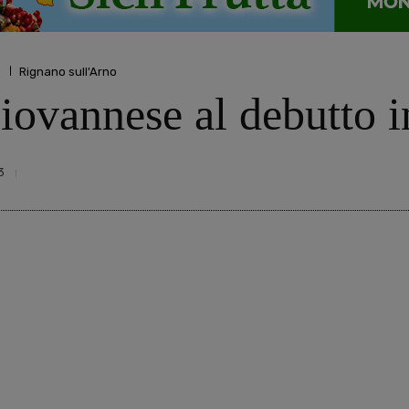
o
Rignano sull'Arno
iovannese al debutto 
3