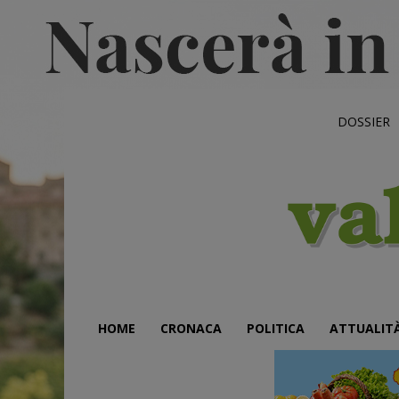
DOSSIER
HOME
CRONACA
POLITICA
ATTUALIT