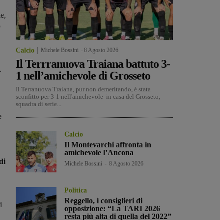
e,
o
Calcio
Michele Bossini
-
8 Agosto 2026
Il Terrranuova Traiana battuto 3-
.
1 nell’amichevole di Grosseto
Il Terranuova Traiana, pur non demeritando, è stata
sconfitto per 3-1 nell'amichevole in casa del Grosseto,
squadra di serie...
e
Calcio
Il Montevarchi affronta in
amichevole l’Ancona
di
Michele Bossini
-
8 Agosto 2026
Politica
Reggello, i consiglieri di
i
opposizione: “La TARI 2026
resta più alta di quella del 2022”