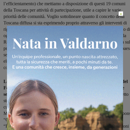
l’efficientamento) che mettiamo a disposizione di questi 19 comuni
della Toscana per attività di partecipazione, utile a capire le varie
×
priorità delle comunità. Voglio sottolineare quanto il concetto della
Toscana diffusa si sta esprimendo proprio attraverso gli interventi di
rigenerazione urbana. Quindi una Toscana che attraverso l’accordo d
oggi dà il senso di una nuova frontiera di modernità rispetto a cui la
Regione interviene, non con aiuti sulla singola opera pubblica, ma su
profilo della qualificazione di angoli, spazi importantissimi di un paes
secondo i secondo i principi della Toscana diffusa. Si tratta di un
elemento virtuoso e di novità, finalizzato alla concertazione e
condivisione di obiettivi fra pubbliche amministrazioni”
Le strategie territoriali, individuate e finanziabili con risorse del
Fondo europeo di sviluppo regionale FESR 2021-2027 sono le
seguenti
: “Rigenerazione urbana Area ILVA” a Follonica; “Progetto
strategico di riqualificazione area urbana e rigenerazione socio-
culturale del Parco delle Mura di Siena comprendente la Fortezza
Medicea e il Complesso San Marco” a Siena, “ABCura” a Poggibons
“Quartieri Social San Concordio e Ponte a Moriano” a Lucca;
“Rigenerazione del polo teatrale del Fabbricone e nuove connessioni