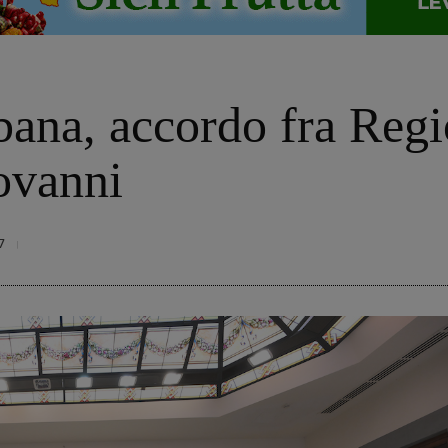
bana, accordo fra Reg
ovanni
7