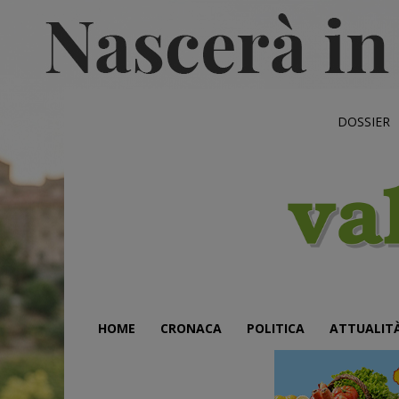
DOSSIER
HOME
CRONACA
POLITICA
ATTUALIT