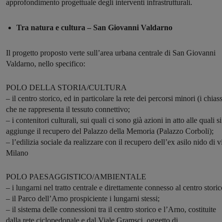
approfondimento progettuale degli interventi infrastrutturali.
Tra natura e cultura – San Giovanni Valdarno
Il progetto proposto verte sull’area urbana centrale di San Giovanni
Valdarno, nello specifico:
POLO DELLA STORIA/CULTURA
– il centro storico, ed in particolare la rete dei percorsi minori (i chiass
che ne rappresenta il tessuto connettivo;
– i contenitori culturali, sui quali ci sono già azioni in atto alle quali si
aggiunge il recupero del Palazzo della Memoria (Palazzo Corboli);
– l’edilizia sociale da realizzare con il recupero dell’ex asilo nido di v
Milano
POLO PAESAGGISTICO/AMBIENTALE
– i lungarni nel tratto centrale e direttamente connesso al centro storic
– il Parco dell’Arno prospiciente i lungarni stessi;
– il sistema delle connessioni tra il centro storico e l’Arno, costituite
dalla rete ciclopedonale e dal Viale Gramsci, oggetto di