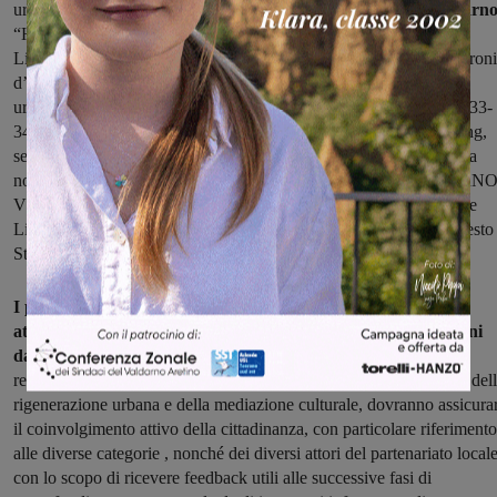
urbane” a Prato;
“Tra natura e cultura” a San Giovanni Valdarno
“Hangar creativi – Spazi rigenerati per arte, cultura e impresa” a
Livorno; “Vivere il territorio: un nuovo modo di abitare” a Monteroni
d’Arbia, Rapolano Terme, Castellina in Chianti; “Rigenerazione
urbana del Complesso San Salvi – riqualificazione dei padiglioni 33-
34-35-37 e dei loro spazi verdi di pertinenza, per finalità di housing,
servizi e attività culturali” a Firenze; “Ecosistema culturale Valdera
nord Monte pisano” a Calcinaia, Bientina, Buti, Vicopisano; “ARN
VITA NOVA Move Live Learn” a Empoli e Comune di Capraia e
Limite; “RIGENERA SORGANE” a Bagno a Ripoli; “Vivere Sesto
Strategia di riqualificazione urbana” a Sesto Fiorentino.
I percorsi partecipativi saranno dettagliati nel programma di
attività che sarà presentato da ciascun Comune entro 30 giorni
dalla sottoscrizione dell’Accordo
. Le attività dovranno essere
realizzate con l’apporto di esperti nel settore della partecipazione, del
rigenerazione urbana e della mediazione culturale, dovranno assicura
il coinvolgimento attivo della cittadinanza, con particolare riferimento
alle diverse categorie , nonché dei diversi attori del partenariato locale
con lo scopo di ricevere feedback utili alle successive fasi di