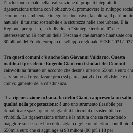
l’inclusione sociale nella realizzazione di progetti integrati di
rigenerazione urbana con l’obiettivo di promuovere lo sviluppo social
economico e ambientale integrato e inclusivo, la cultura, il patrimoni
naturale, il turismo sostenibile e la sicurezza nelle aree urbane. E la
Regione, per questo, ha individuato “Strategie territoriali” che
interesseranno 19 comuni della Toscana e che saranno finanziate con
80milioni del Fondo europeo di sviluppo regionale FESR 2021-2027
Tra questi comuni c’è anche San Giovanni Valdarno. Questa
mattina il presidente Eugenio Giani con i sindaci dei Comuni
coinvolti
ha firmato un accordo che destina ulteriori 650mila euro ch
serviranno ad organizzare processi partecipativi di condivisione e di
coinvolgimento della cittadinanza.
“La rigenerazione urbana- ha detto Giani- rappresenta un salto 
qualità nella progettazione;
è uno uno strumento flessibile per
riqualificare spazi, quartieri, giardini in termini di sostenibilità e
vivibilità. La rigenerazione urbana è la misura che sta riscuotendo
maggiore successo e l’accordo siglato oggi è un ulteriore contributo d
650mila euro che si aggiunge ai 98 milioni (80 più i 18 per