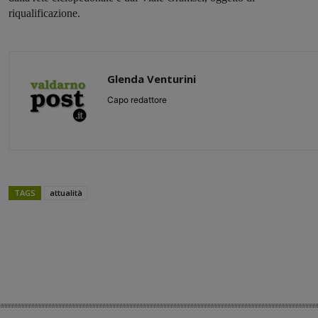
riqualificazione.
Glenda Venturini
Capo redattore
TAGS
attualità
Share