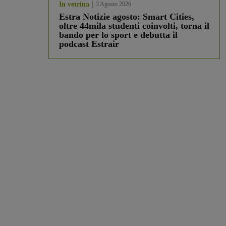
In vetrina
3 Agosto 2026
Estra Notizie agosto: Smart Cities,
oltre 44mila studenti coinvolti, torna il
bando per lo sport e debutta il
podcast Estrair