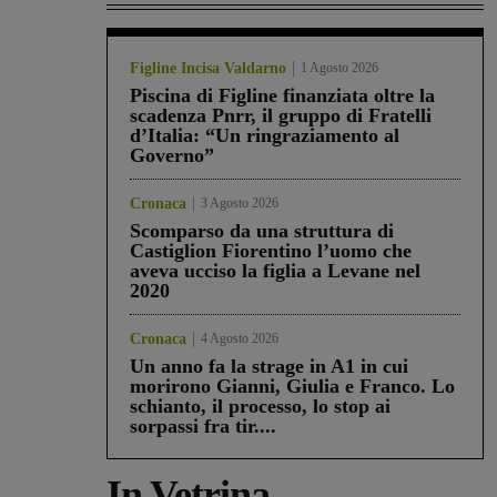
Figline Incisa Valdarno
1 Agosto 2026
Piscina di Figline finanziata oltre la
scadenza Pnrr, il gruppo di Fratelli
d’Italia: “Un ringraziamento al
Governo”
Cronaca
3 Agosto 2026
Scomparso da una struttura di
Castiglion Fiorentino l’uomo che
aveva ucciso la figlia a Levane nel
2020
Cronaca
4 Agosto 2026
Un anno fa la strage in A1 in cui
morirono Gianni, Giulia e Franco. Lo
schianto, il processo, lo stop ai
sorpassi fra tir....
In Vetrina