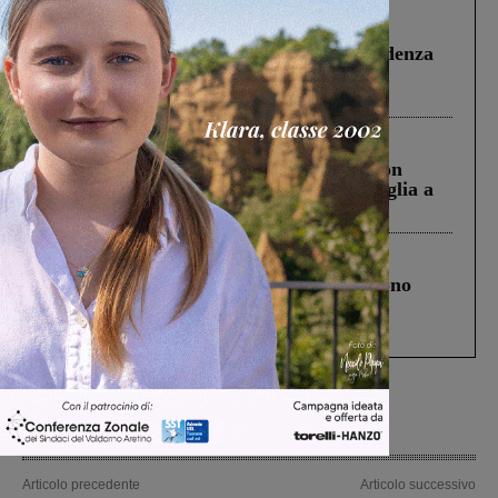
Figline Incisa Valdarno
1 Agosto 2026
Piscina di Figline finanziata oltre la scadenza
Pnrr, il gruppo di Fratelli d’Italia: “Un
ringraziamento al Governo”
Cronaca
3 Agosto 2026
Scomparso da una struttura di Castiglion
Fiorentino l’uomo che aveva ucciso la figlia a
Levane nel 2020
Cronaca
4 Agosto 2026
Un anno fa la strage in A1 in cui morirono
Gianni, Giulia e Franco. Lo schianto, il
processo, lo stop ai sorpassi fra tir....
Articolo precedente
Articolo successivo