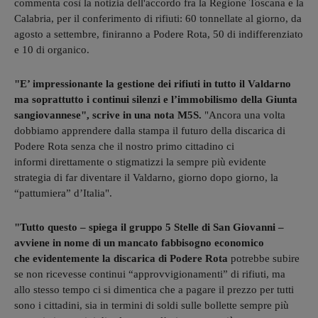
commenta così la notizia dell'accordo fra la Regione Toscana e la
Calabria, per il conferimento di rifiuti: 60 tonnellate al giorno, da
agosto a settembre, finiranno a Podere Rota, 50 di indifferenziato
e 10 di organico.
"E’ impressionante la gestione dei rifiuti in tutto il Valdarno
ma soprattutto i continui silenzi e l’immobilismo della Giunta
sangiovannese", scrive in una nota M5S.
"Ancora una volta
dobbiamo apprendere dalla stampa il futuro della discarica di
Podere Rota senza che il nostro primo cittadino ci
informi direttamente o stigmatizzi la sempre più evidente
strategia di far diventare il Valdarno, giorno dopo giorno, la
“pattumiera” d’Italia".
"Tutto questo – spiega il gruppo 5 Stelle di San Giovanni –
avviene in nome di un mancato fabbisogno economico
che evidentemente la discarica di Podere Rota
potrebbe subire
se non ricevesse continui “approvvigionamenti” di rifiuti, ma
allo stesso tempo ci si dimentica che a pagare il prezzo per tutti
sono i cittadini, sia in termini di soldi sulle bollette sempre più