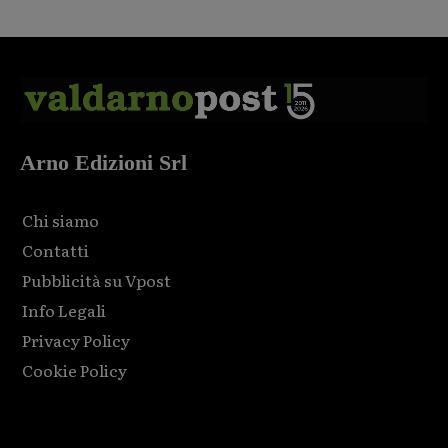
Arno Edizioni Srl
Chi siamo
Contatti
Pubblicità su Vpost
Info Legali
Privacy Policy
Cookie Policy
Html code here! Replace this with any non empty raw html
code and that's it.