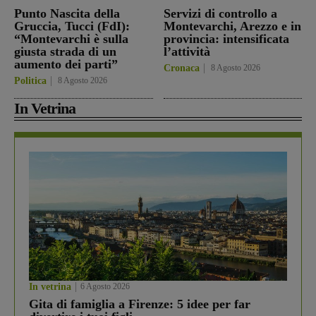
Punto Nascita della
Servizi di controllo a
Gruccia, Tucci (FdI):
Montevarchi, Arezzo e in
“Montevarchi è sulla
provincia: intensificata
giusta strada di un
l’attività
aumento dei parti”
Cronaca
8 Agosto 2026
Politica
8 Agosto 2026
In Vetrina
In vetrina
6 Agosto 2026
Gita di famiglia a Firenze: 5 idee per far