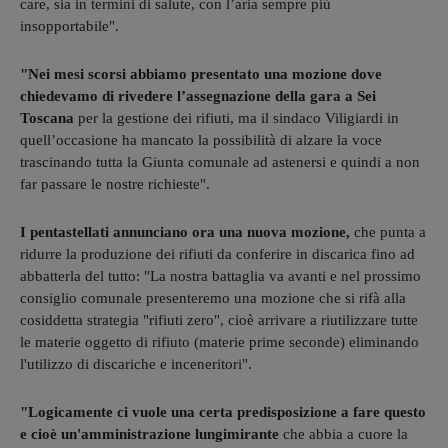
care, sia in termini di salute, con l’aria sempre più
insopportabile".
"Nei mesi scorsi abbiamo presentato una mozione dove
chiedevamo di rivedere l’assegnazione della gara a Sei
Toscana
per la gestione dei rifiuti, ma il sindaco Viligiardi in
quell’occasione ha mancato la possibilità di alzare la voce
trascinando tutta la Giunta comunale ad astenersi e quindi a non
far passare le nostre richieste".
I pentastellati annunciano ora una nuova mozione,
che punta a
ridurre la produzione dei rifiuti da conferire in discarica fino ad
abbatterla del tutto: "La nostra battaglia va avanti e nel prossimo
consiglio comunale presenteremo una mozione che si rifà alla
cosiddetta strategia "rifiuti zero", cioè arrivare a riutilizzare tutte
le materie oggetto di rifiuto (materie prime seconde) eliminando
l'utilizzo di discariche e inceneritori".
"Logicamente ci vuole una certa predisposizione a fare questo
e cioè un'amministrazione lungimirante
che abbia a cuore la