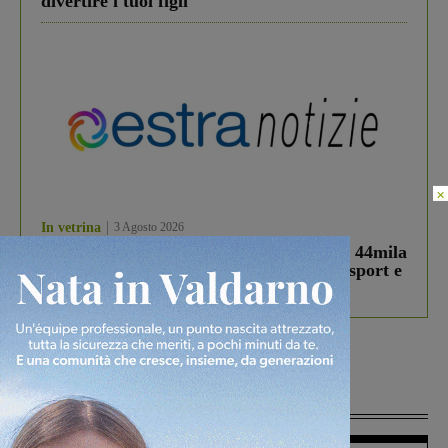
divertire i tuoi figli
×
In vetrina
3 Agosto 2026
Estra Notizie agosto: Smart Cities, oltre 44mila
studenti coinvolti, torna il bando per lo sport e
debutta il podcast Estrair
Più lette