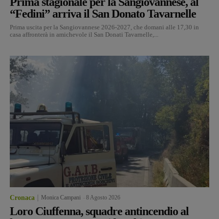
Prima stagionale per la Sangiovannese, al
“Fedini” arriva il San Donato Tavarnelle
Prima uscita per la Sangiovannese 2026-2027, che domani alle 17,30 in
casa affronterà in amichevole il San Donati Tavarnelle,...
Cronaca
Monica Campani
-
8 Agosto 2026
Loro Ciuffenna, squadre antincendio al