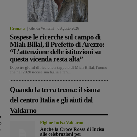
Cronaca
Glenda Venturini
-
6 Agosto 2026
Sospese le ricerche sul campo di
Miah Billal, il Prefetto di Arezzo:
“L’attenzione delle istituzioni su
questa vicenda resta alta”
Dopo tre giorni di ricerche a tappeto di Miah Billal, l'uomo
che nel 2020 uccise sua figlia e ferì...
Quando la terra trema: il sisma
del centro Italia e gli aiuti dal
Valdarno
o
o
Figline Incisa Valdarno
Anche la Croce Rossa di Incisa
0
alle celebrazioni per