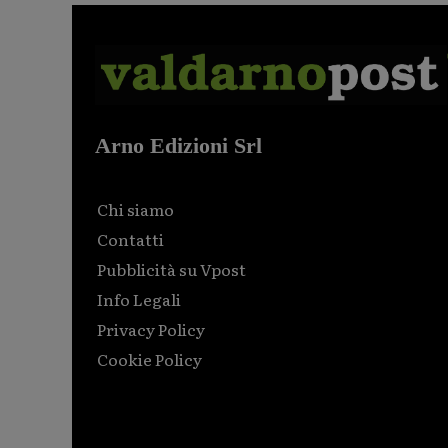
Arno Edizioni Srl
Chi siamo
Contatti
Pubblicità su Vpost
Info Legali
Privacy Policy
Cookie Policy
Html code here! Replace this with any non empty raw
html code and that's it.