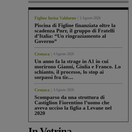
Figline Incisa Valdarno
1 Agosto 2026
Piscina di Figline finanziata oltre la
scadenza Pnrr, il gruppo di Fratelli
d’Italia: “Un ringraziamento al
Governo”
Cronaca
4 Agosto 2026
Un anno fa la strage in A1 in cui
morirono Gianni, Giulia e Franco. Lo
schianto, il processo, lo stop ai
sorpassi fra tir....
Cronaca
3 Agosto 2026
Scomparso da una struttura di
Castiglion Fiorentino l’uomo che
aveva ucciso la figlia a Levane nel
2020
In Vetrina