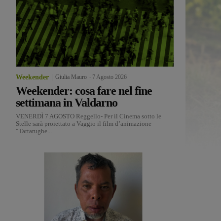
Weekender
Giulia Mauro
-
7 Agosto 2026
Weekender: cosa fare nel fine
settimana in Valdarno
VENERDÌ 7 AGOSTO Reggello- Per il Cinema sotto le
Stelle sarà proiettato a Vaggio il film d’animazione
“Tartarughe...