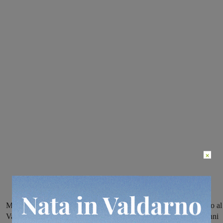
×
Muccia, Tolentino e adesso anche Celano chiedono di nuovo aiuto al
Valdarno. I volontari della Misericordia di Cavriglia e San Giovanni