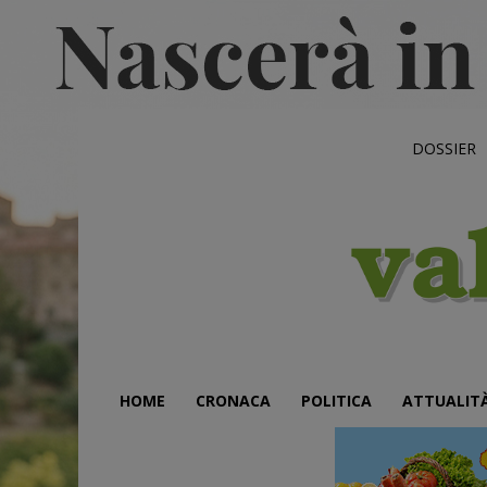
DOSSIER
HOME
CRONACA
POLITICA
ATTUALIT