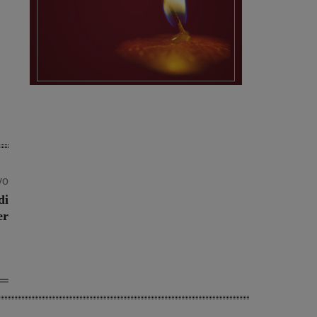
vo
di
er