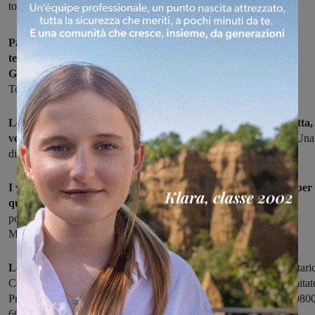
tornano nel centro Italia giovedì
Partiranno di nuovo per le zone del centro Italia colpite dal
terremoto i volontari della Misericordia di Cavriglia e San
Giovanni.
Le richieste di aiuti continuano ad arrivare da Muccia,
Tolentino e adesso anche Celano.
Le associazioni del luogo chiedono in maniera particolare frutta,
verdura,
cancelleria, pigiami e pantolofole per bambini e adulti. Una
ditta di Arezzo ha donato 30 quintali di mele e pere.
I volontari che intanto si sono autotassati partiranno giovedì per
quelle zone
. L'appello è dunque rivolto ancora ai cittadini perchè
possano contribuire con materiale o denaro con il quale la
Misericordia, poi, acquisterà i prodotti necessari.
Le coordinate:
Banca di credito cooperativo di Cavriglia. Intestatari
Confraternita di Misericordia di San Giovanni. La causale è: Comitat
Pro-Terremoto 24/08/2016. IBAN: IT93 U088 1171 4210 0000 080
668.