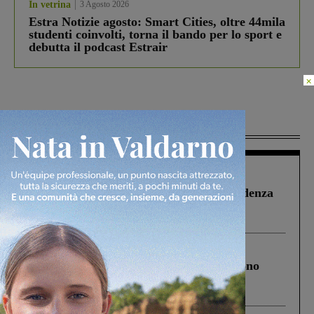
In vetrina
3 Agosto 2026
Estra Notizie agosto: Smart Cities, oltre 44mila
studenti coinvolti, torna il bando per lo sport e
debutta il podcast Estrair
×
Più lette
Figline Incisa Valdarno
1 Agosto 2026
Piscina di Figline finanziata oltre la scadenza
Pnrr, il gruppo di Fratelli d’Italia: “Un
ringraziamento al Governo”
Cronaca
4 Agosto 2026
Un anno fa la strage in A1 in cui morirono
Gianni, Giulia e Franco. Lo schianto, il
processo, lo stop ai sorpassi fra tir....