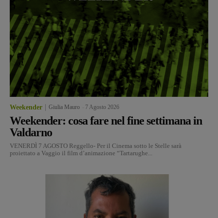
Weekender
Giulia Mauro
-
7 Agosto 2026
Weekender: cosa fare nel fine settimana in
Valdarno
VENERDÌ 7 AGOSTO Reggello- Per il Cinema sotto le Stelle sarà
proiettato a Vaggio il film d’animazione “Tartarughe...