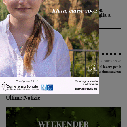
Cronaca
3 Agosto 2026
Scomparso da una struttura di Castiglion
Fiorentino l’uomo che aveva ucciso la figlia a
Levane nel 2020
Articolo precedente
Articolo successivo
Sul sentiero della memoria,
La Vigor Rignano al lavoro per la
ripercorrendo le tappe della
prossima stagione
Resistenza. Attraverso le balze e la
storia
Ultime Notizie