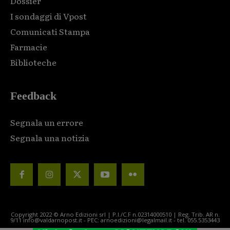
Dossier
I sondaggi di Vpost
Comunicati Stampa
Farmacie
Biblioteche
Feedback
Segnala un errore
Segnala una notizia
Copyright 2022 © Arno Edizioni srl | P.I./C.F n.02314000510 | Reg. Trib. AR n.
9/11 info@valdarnopost.it - PEC: arnoedizioni@legalmail.it - tel. 055.5353443