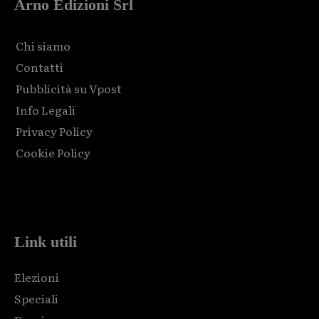
Arno Edizioni Srl
Chi siamo
Contatti
Pubblicità su Vpost
Info Legali
Privacy Policy
Cookie Policy
Html code here! Replace this with any non empty raw html
code and that's it.
Link utili
Elezioni
Speciali