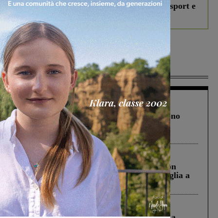
studenti coinvolti, torna il bando per lo sport e
debutta il podcast Estrair
Più lette
Cronaca
4 Agosto 2026
Un anno fa la strage in A1 in cui morirono
Gianni, Giulia e Franco. Lo schianto, il
processo, lo stop ai sorpassi fra tir....
Cronaca
3 Agosto 2026
Scomparso da una struttura di Castiglion
Fiorentino l’uomo che aveva ucciso la figlia a
Levane nel 2020
Cronaca
5 Agosto 2026
Continuano le ricerche di Miah Billal. La