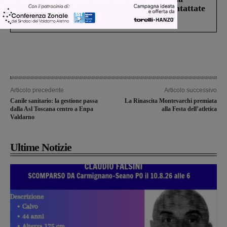
Prefettura: “In caso di avvistamento contattate
il 112”
Articolo precedente
Articolo successivo
Canile sanitario: la gestione passa
La Rinascita Montevarchi premiata
dalla Asl Toscana centro a Enpa
alla Festa dell’atletica
Valdarno
Ultime Notizie