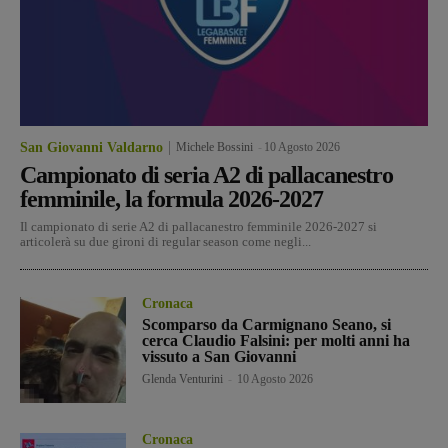
San Giovanni Valdarno
Michele Bossini
-
10 Agosto 2026
Campionato di seria A2 di pallacanestro
femminile, la formula 2026-2027
Il campionato di serie A2 di pallacanestro femminile 2026-2027 si
articolerà su due gironi di regular season come negli...
Cronaca
Scomparso da Carmignano Seano, si
cerca Claudio Falsini: per molti anni ha
vissuto a San Giovanni
Glenda Venturini
-
10 Agosto 2026
Cronaca