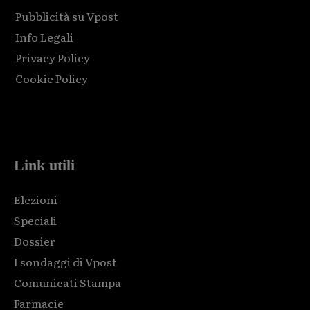
Pubblicità su Vpost
Info Legali
Privacy Policy
Cookie Policy
Html code here! Replace this with any non empty raw html
code and that's it.
Link utili
Elezioni
Speciali
Dossier
I sondaggi di Vpost
Comunicati Stampa
Farmacie