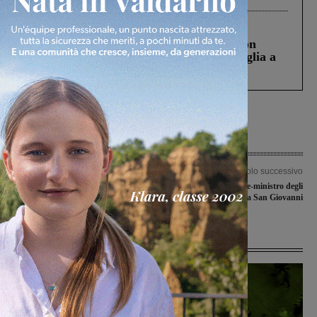
Cronaca
3 Agosto 2026
Scomparso da una struttura di Castiglion
Fiorentino l’uomo che aveva ucciso la figlia a
Levane nel 2020
Articolo precedente
Articolo successivo
Incontro con i candidati Pd al
Vito Crimi, M5S, vice-ministro degli
consiglio regionale
Interni, a San Giovanni
Ultime Notizie