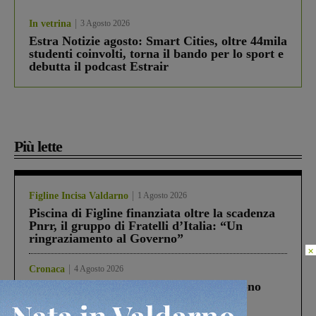
In vetrina
3 Agosto 2026
Estra Notizie agosto: Smart Cities, oltre 44mila
studenti coinvolti, torna il bando per lo sport e
debutta il podcast Estrair
Più lette
Figline Incisa Valdarno
1 Agosto 2026
Piscina di Figline finanziata oltre la scadenza
Pnrr, il gruppo di Fratelli d’Italia: “Un
ringraziamento al Governo”
×
Cronaca
4 Agosto 2026
Un anno fa la strage in A1 in cui morirono
Gianni, Giulia e Franco. Lo schianto, il
processo, lo stop ai sorpassi fra tir....