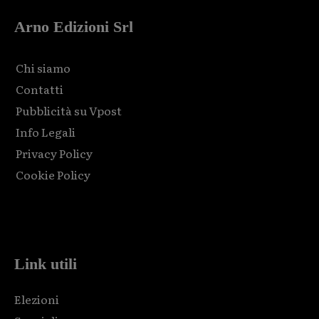
Arno Edizioni Srl
Chi siamo
Contatti
Pubblicità su Vpost
Info Legali
Privacy Policy
Cookie Policy
Html code here! Replace this with any non empty raw html
code and that's it.
Link utili
Elezioni