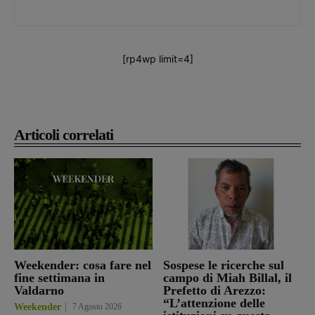
[rp4wp limit=4]
Articoli correlati
Weekender: cosa fare nel
Sospese le ricerche sul
fine settimana in
campo di Miah Billal, il
Valdarno
Prefetto di Arezzo:
“L’attenzione delle
Weekender
7 Agosto 2026