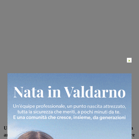
×
Un finanziamento da 25mila euro euro dalla Regione Toscana
arriverà al comune di Reggello per installare nuove telecamere