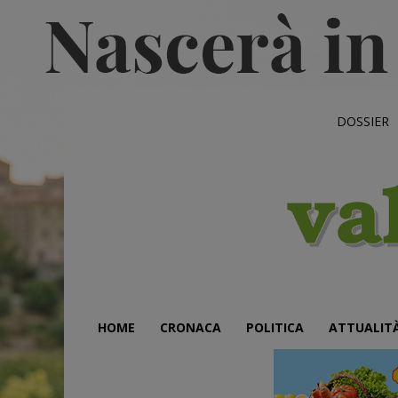
DOSSIER
HOME
CRONACA
POLITICA
ATTUALIT