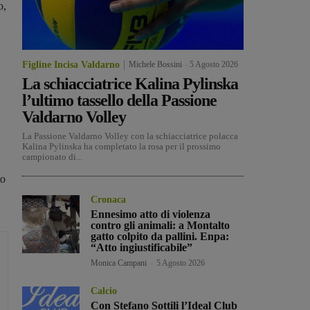
o,
Figline Incisa Valdarno
Michele Bossini
-
5 Agosto 2026
La schiacciatrice Kalina Pylinska
l’ultimo tassello della Passione
Valdarno Volley
La Passione Valdarno Volley con la schiacciatrice polacca
Kalina Pylinska ha completato la rosa per il prossimo
campionato di...
to
Cronaca
Ennesimo atto di violenza
contro gli animali: a Montalto
gatto colpito da pallini. Enpa:
“Atto ingiustificabile”
Monica Campani
-
5 Agosto 2026
Calcio
Con Stefano Sottili l’Ideal Club