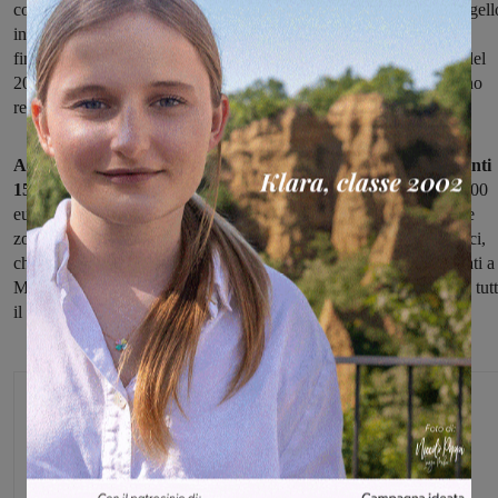
con l’obiettivo di aumentare la sicurezza dei cittadini. Anche Reggell
infatti, fa parte dei 47 comuni toscani che erano rimasti fuori dai
finanziamenti della Regione Toscana relativamente ad un bando del
2019, e che adesso, con lo stanziamento di ulteriori fondi, potranno
realizzare il proprio progetto.
Allo stanziamento regionale di 25.000 euro saranno poi aggiunti
15.000 euro di risorse proprie del comune
per un totale di 40.000
euro, che serviranno per il posizionamento di telecamere in alcune
zone del territorio reggellese. In particolare i nuovi occhi elettronici,
che si sommeranno a quelli già presenti e attivi, saranno posizionati a
Matassino, Ciliegi e Sant’Ellero in modo che i varchi di accesso a tut
il perimetro del comune siano coperti e sorvegliati.
Glenda Venturini
Capo redattore