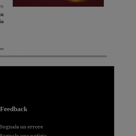
vo
in
ia
Feedback
Segnala un errore
Segnala una notizia