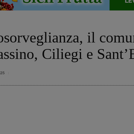
osorveglianza, il comu
ssino, Ciliegi e Sant’
725