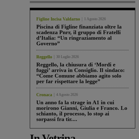
Figline Incisa Valdarno
1 Agosto 2026
Piscina di Figline finanziata oltre la
scadenza Pnrr, il gruppo di Fratelli
d’Italia: “Un ringraziamento al
Governo”
Reggello
30 Luglio 2026
Reggello, la chiusura di ‘Mordi e
fuggi’ arriva in Consiglio. Il sindaco:
“Come Comune abbiamo agito solo
per far rispettare la legge”
Cronaca
4 Agosto 2026
Un anno fa la strage in A1 in cui
morirono Gianni, Giulia e Franco. Lo
schianto, il processo, lo stop ai
sorpassi fra tir....
In Vetrina