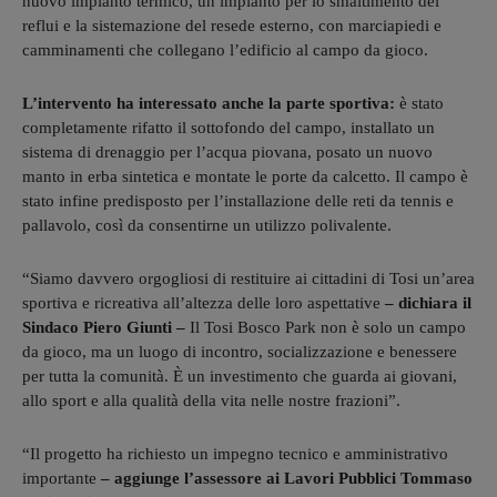
nuovo impianto termico, un impianto per lo smaltimento dei
reflui e la sistemazione del resede esterno, con marciapiedi e
camminamenti che collegano l’edificio al campo da gioco.
L’intervento ha interessato anche la parte sportiva:
è stato
completamente rifatto il sottofondo del campo, installato un
sistema di drenaggio per l’acqua piovana, posato un nuovo
manto in erba sintetica e montate le porte da calcetto. Il campo è
stato infine predisposto per l’installazione delle reti da tennis e
pallavolo, così da consentirne un utilizzo polivalente.
“Siamo davvero orgogliosi di restituire ai cittadini di Tosi un’area
sportiva e ricreativa all’altezza delle loro aspettative
– dichiara il
Sindaco Piero Giunti –
Il Tosi Bosco Park non è solo un campo
da gioco, ma un luogo di incontro, socializzazione e benessere
per tutta la comunità. È un investimento che guarda ai giovani,
allo sport e alla qualità della vita nelle nostre frazioni”.
“Il progetto ha richiesto un impegno tecnico e amministrativo
importante
– aggiunge l’assessore ai Lavori Pubblici Tommaso