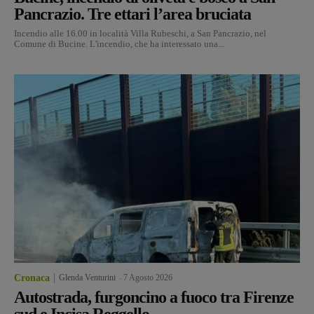
Pancrazio. Tre ettari l’area bruciata
Incendio alle 16.00 in località Villa Rubeschi, a San Pancrazio, nel
Comune di Bucine. L'incendio, che ha interessato una...
Cronaca
Glenda Venturini
-
7 Agosto 2026
Autostrada, furgoncino a fuoco tra Firenze
sud e Incisa Reggello