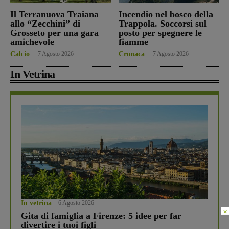
Il Terranuova Traiana
Incendio nel bosco della
allo “Zecchini” di
Trappola. Soccorsi sul
Grosseto per una gara
posto per spegnere le
amichevole
fiamme
Calcio
7 Agosto 2026
Cronaca
7 Agosto 2026
In Vetrina
In vetrina
6 Agosto 2026
×
Gita di famiglia a Firenze: 5 idee per far
divertire i tuoi figli