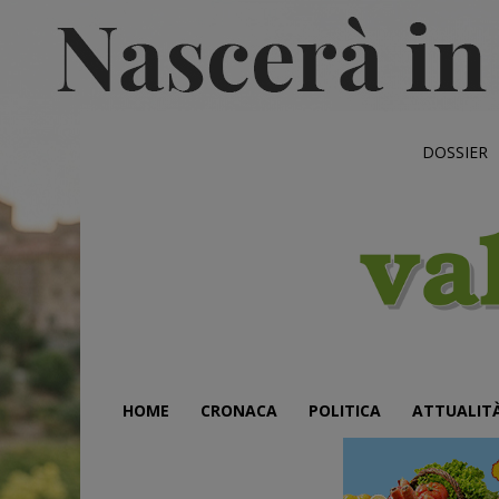
DOSSIER
HOME
CRONACA
POLITICA
ATTUALIT