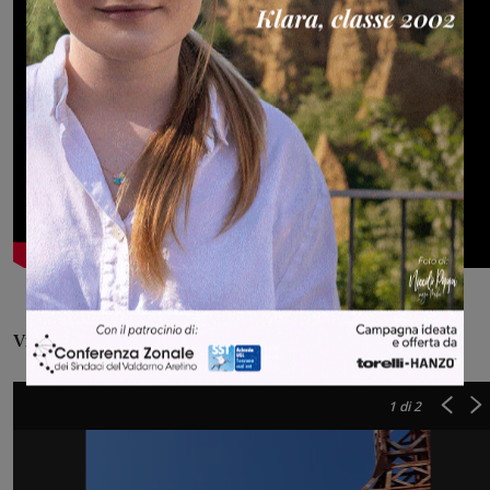
Visibile dalla Croce del Pratomagno
1
di 2