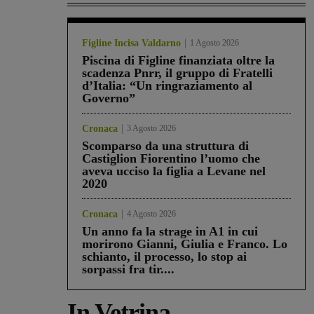
Figline Incisa Valdarno
1 Agosto 2026
Piscina di Figline finanziata oltre la
scadenza Pnrr, il gruppo di Fratelli
d’Italia: “Un ringraziamento al
Governo”
Cronaca
3 Agosto 2026
Scomparso da una struttura di
Castiglion Fiorentino l’uomo che
aveva ucciso la figlia a Levane nel
2020
Cronaca
4 Agosto 2026
Un anno fa la strage in A1 in cui
morirono Gianni, Giulia e Franco. Lo
schianto, il processo, lo stop ai
sorpassi fra tir....
In Vetrina