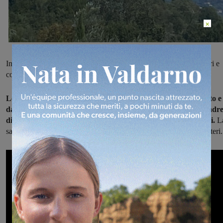
×
In questo momento l’incendio è attivo con fiamme alte 15/20 metri e
con un fronte di circa 200 metri.
Le fiamme si stanno propagando rapidamente spinte dal vento e
dalla pendenza favorevole. In arrivo sul posto numerose squadr
di volontariato antincendio boschivo e un direttore operazioni.
L
sala operativa regionale ha disposto l’invio immediato degli elicotteri.