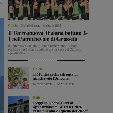
ti
Calcio
Michele Bossini
-
8 Agosto 2026
Il Terrranuova Traiana battuto 3-
1 nell’amichevole di Grosseto
Il Terranuova Traiana, pur non demeritando, è stata
sconfitto per 3-1 nell'amichevole in casa del Grosseto,
squadra di serie...
Calcio
Il Montevarchi affronta in
amichevole l’Ancona
Michele Bossini
-
8 Agosto 2026
Politica
Reggello, i consiglieri di
opposizione: “La TARI 2026
resta più alta di quella del 2022”