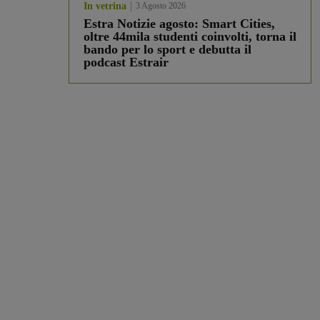
In vetrina
3 Agosto 2026
Estra Notizie agosto: Smart Cities,
oltre 44mila studenti coinvolti, torna il
bando per lo sport e debutta il
podcast Estrair