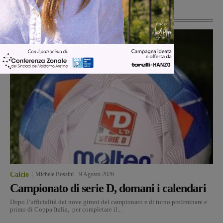
Ultime Notizie
Calcio
Michele Bossini
-
9 Agosto 2026
Campionato di serie D, domani i calendari
Dopo l’ufficialità dei nove gironi del campionato e di turno preliminare e
primo di Coppa Italia, per completare il...