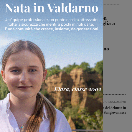
Cronaca
3 Agosto 2026
Scomparso da una struttura di Castiglion
Fiorentino l’uomo che aveva ucciso la figlia a
Levane nel 2020
Cronaca
4 Agosto 2026
Un anno fa la strage in A1 in cui morirono
Gianni, Giulia e Franco. Lo schianto, il
processo, lo stop ai sorpassi fra tir....
Articolo precedente
Articolo successivo
San Giovanni, Valentina Vadi: “Non
Ultimo test prima del debutto in
ho interesse a candidarmi alle
Coppa per la Sangiovannese
regionali. Sono felice di fare il
sindaco”