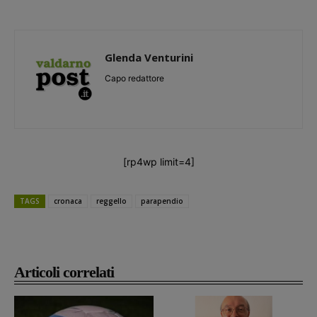
Glenda Venturini
Capo redattore
[rp4wp limit=4]
TAGS
cronaca
reggello
parapendio
Articoli correlati