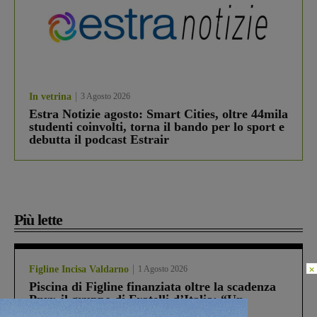
In vetrina
3 Agosto 2026
Estra Notizie agosto: Smart Cities, oltre 44mila
studenti coinvolti, torna il bando per lo sport e
debutta il podcast Estrair
Più lette
×
Figline Incisa Valdarno
1 Agosto 2026
Piscina di Figline finanziata oltre la scadenza
Pnrr, il gruppo di Fratelli d’Italia: “Un
ringraziamento al Governo”