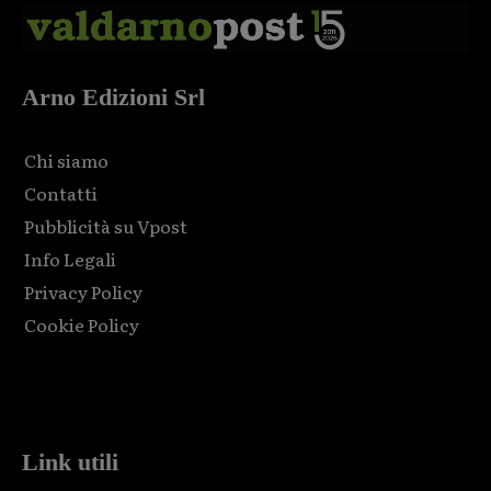
Arno Edizioni Srl
Chi siamo
Contatti
Pubblicità su Vpost
Info Legali
Privacy Policy
Cookie Policy
Html code here! Replace this with any non empty raw html
code and that's it.
Link utili