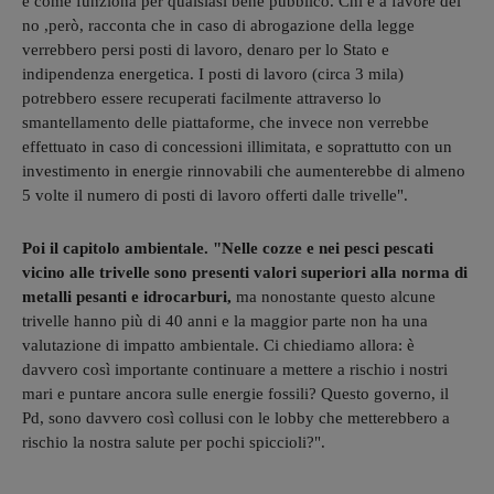
e come funziona per qualsiasi bene pubblico. Chi è a favore del
no ,però, racconta che in caso di abrogazione della legge
verrebbero persi posti di lavoro, denaro per lo Stato e
indipendenza energetica. I posti di lavoro (circa 3 mila)
potrebbero essere recuperati facilmente attraverso lo
smantellamento delle piattaforme, che invece non verrebbe
effettuato in caso di concessioni illimitata, e soprattutto con un
investimento in energie rinnovabili che aumenterebbe di almeno
5 volte il numero di posti di lavoro offerti dalle trivelle".
Poi il capitolo ambientale. "Nelle cozze e nei pesci pescati
vicino alle trivelle sono presenti valori superiori alla norma di
metalli pesanti e idrocarburi,
ma nonostante questo alcune
trivelle hanno più di 40 anni e la maggior parte non ha una
valutazione di impatto ambientale. Ci chiediamo allora: è
davvero così importante continuare a mettere a rischio i nostri
mari e puntare ancora sulle energie fossili? Questo governo, il
Pd, sono davvero così collusi con le lobby che metterebbero a
rischio la nostra salute per pochi spiccioli?".