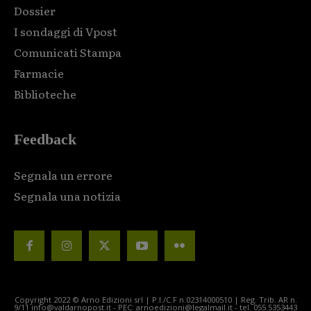
Dossier
I sondaggi di Vpost
Comunicati Stampa
Farmacie
Biblioteche
Feedback
Segnala un errore
Segnala una notizia
Copyright 2022 © Arno Edizioni srl | P.I./C.F n.02314000510 | Reg. Trib. AR n.
9/11 info@valdarnopost.it - PEC: arnoedizioni@legalmail.it - tel. 055.5353443