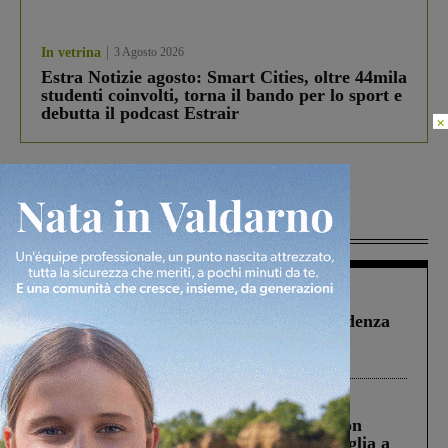
In vetrina
3 Agosto 2026
Estra Notizie agosto: Smart Cities, oltre 44mila
studenti coinvolti, torna il bando per lo sport e
debutta il podcast Estrair
×
Più lette
Figline Incisa Valdarno
1 Agosto 2026
Piscina di Figline finanziata oltre la scadenza
Pnrr, il gruppo di Fratelli d’Italia: “Un
ringraziamento al Governo”
Cronaca
3 Agosto 2026
Scomparso da una struttura di Castiglion
Fiorentino l’uomo che aveva ucciso la figlia a