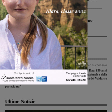
Levane nel 2020
Cronaca
4 Agosto 2026
Un anno fa la strage in A1 in cui morirono
Gianni, Giulia e Franco. Lo schianto, il
processo, lo stop ai sorpassi fra tir....
Articolo precedente
Articolo successivo
Carlo Norci è il candidato del
Slow Food Day: i 30 anni
Movimento 5 Stelle di Montevarchi,
dell’associazione nazionale e della
ufficializzata la lista: “Dare la parola
Condotta del Valdarno
ai cittadini per una democrazia
partecipata”
Ultime Notizie