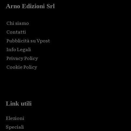
Arno Edizioni Srl
Chi siamo
Contatti
Pubblicità su Vpost
Info Legali
Privacy Policy
Cookie Policy
Html code here! Replace this with any non empty raw html
code and that's it.
Link utili
Elezioni
Speciali