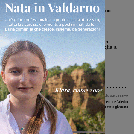
Cronaca
4 Agosto 2026
Un anno fa la strage in A1 in cui morirono
Gianni, Giulia e Franco. Lo schianto, il
processo, lo stop ai sorpassi fra tir....
Cronaca
3 Agosto 2026
Scomparso da una struttura di Castiglion
Fiorentino l’uomo che aveva ucciso la figlia a
Levane nel 2020
Articolo precedente
Articolo successivo
Botte tra Fides e Costone. Partita
Da Pergine, Virtus Leona e Atletico
sospesa e contusi, servono le forze
Figline i sorrisi della sesta giornata
dell’ordine
Ultime Notizie