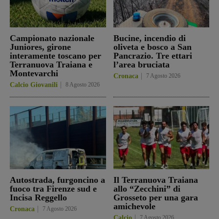
Campionato nazionale
Bucine, incendio di
Juniores, girone
oliveta e bosco a San
interamente toscano per
Pancrazio. Tre ettari
Terranuova Traiana e
l’area bruciata
Montevarchi
Cronaca
7 Agosto 2026
Calcio Giovanili
8 Agosto 2026
Autostrada, furgoncino a
Il Terranuova Traiana
fuoco tra Firenze sud e
allo “Zecchini” di
Incisa Reggello
Grosseto per una gara
amichevole
Cronaca
7 Agosto 2026
Calcio
7 Agosto 2026