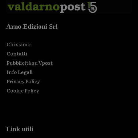
Arno Edizioni Srl
Chi siamo
Contatti
Pubblicità su Vpost
Info Legali
Privacy Policy
Cookie Policy
Html code here! Replace this with any non empty raw html
code and that's it.
Link utili