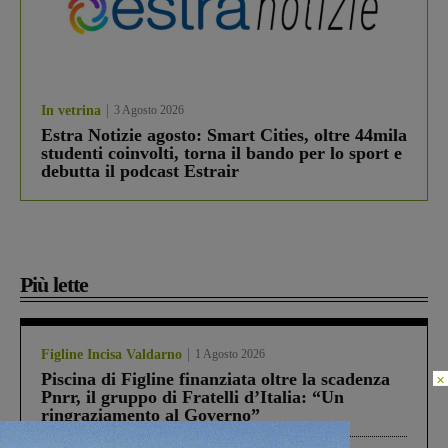
In vetrina
3 Agosto 2026
Estra Notizie agosto: Smart Cities, oltre 44mila
studenti coinvolti, torna il bando per lo sport e
debutta il podcast Estrair
Più lette
Figline Incisa Valdarno
1 Agosto 2026
Piscina di Figline finanziata oltre la scadenza
×
Pnrr, il gruppo di Fratelli d’Italia: “Un
ringraziamento al Governo”