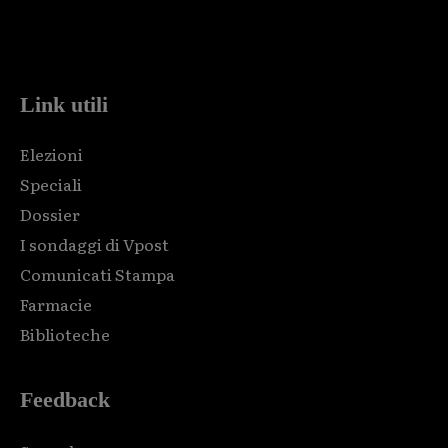
Html code here! Replace this with any non empty raw html
code and that's it.
Link utili
Elezioni
Speciali
Dossier
I sondaggi di Vpost
Comunicati Stampa
Farmacie
Biblioteche
Feedback