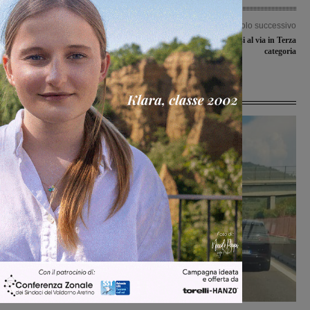
Articolo precedente
Articolo successivo
Batterio New Delhi, un caso in
Sette le valdarnesi al via in Terza
Valdarno
categoria
Ultime Notizie