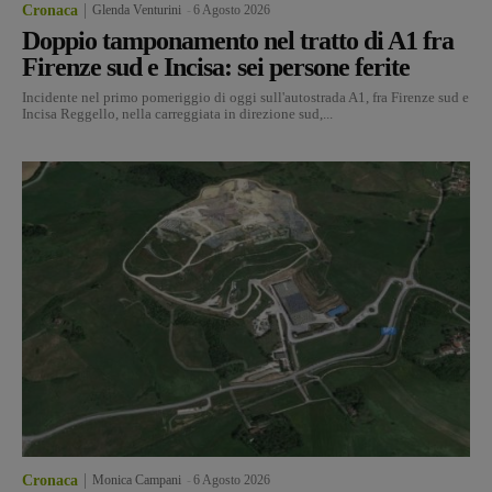
Cronaca
Glenda Venturini
-
6 Agosto 2026
Doppio tamponamento nel tratto di A1 fra
Firenze sud e Incisa: sei persone ferite
Incidente nel primo pomeriggio di oggi sull'autostrada A1, fra Firenze sud e
Incisa Reggello, nella carreggiata in direzione sud,...
Cronaca
Monica Campani
-
6 Agosto 2026