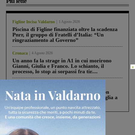
Più lette
Figline Incisa Valdarno
1 Agosto 2026
Piscina di Figline finanziata oltre la scadenza
Pnrr, il gruppo di Fratelli d’Italia: “Un
ringraziamento al Governo”
Cronaca
4 Agosto 2026
Un anno fa la strage in A1 in cui morirono
Gianni, Giulia e Franco. Lo schianto, il
×
processo, lo stop ai sorpassi fra tir....
Cronaca
3 Agosto 2026
Scomparso da una struttura di Castiglion
Fiorentino l’uomo che aveva ucciso la figlia a
Levane nel 2020