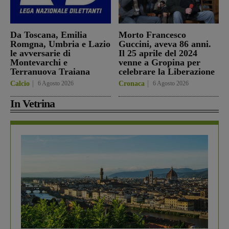
Da Toscana, Emilia
Morto Francesco
Romgna, Umbria e Lazio
Guccini, aveva 86 anni.
le avversarie di
Il 25 aprile del 2024
Montevarchi e
venne a Gropina per
Terranuova Traiana
celebrare la Liberazione
Calcio
6 Agosto 2026
Cronaca
6 Agosto 2026
In Vetrina