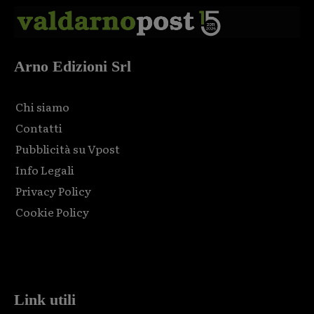
Arno Edizioni Srl
Chi siamo
Contatti
Pubblicità su Vpost
Info Legali
Privacy Policy
Cookie Policy
Html code here! Replace this with any non empty raw html
code and that's it.
Link utili