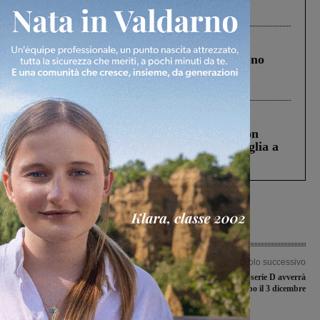
ringraziamento al Governo”
Cronaca
4 Agosto 2026
Un anno fa la strage in A1 in cui morirono
Gianni, Giulia e Franco. Lo schianto, il
processo, lo stop ai sorpassi fra tir....
Cronaca
3 Agosto 2026
Scomparso da una struttura di Castiglion
Fiorentino l’uomo che aveva ucciso la figlia a
Levane nel 2020
Articolo precedente
Articolo successivo
Covid-19, da sabato via alla
La ripartenza della serie D avverrà
distribuzione di mascherine a over 70
semmai solo dopo il 3 dicembre
e soggetti fragili