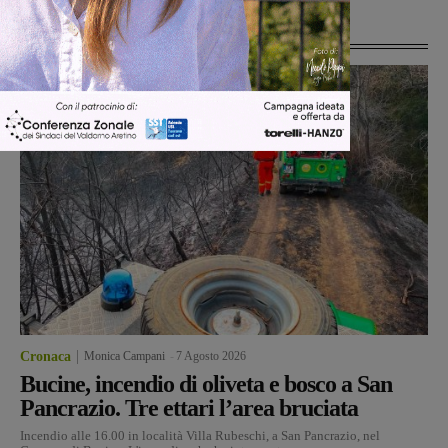
Ultime Notizie
Cronaca
Monica Campani
-
7 Agosto 2026
Bucine, incendio di oliveta e bosco a San
Pancrazio. Tre ettari l’area bruciata
Incendio alle 16.00 in località Villa Rubeschi, a San Pancrazio, nel