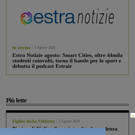
In vetrina
3 Agosto 2026
Estra Notizie agosto: Smart Cities, oltre 44mila
studenti coinvolti, torna il bando per lo sport e
debutta il podcast Estrair
Più lette
×
Figline Incisa Valdarno
1 Agosto 2026
Piscina di Figline finanziata oltre la scadenza
Pnrr, il gruppo di Fratelli d’Italia: “Un