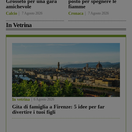
Grosseto per una gara
posto per spegnere le
amichevole
fiamme
Calcio
7 Agosto 2026
Cronaca
7 Agosto 2026
In Vetrina
In vetrina
6 Agosto 2026
Gita di famiglia a Firenze: 5 idee per far
divertire i tuoi figli