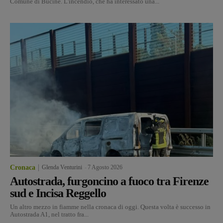
Comune di Bucine. L'incendio, che ha interessato una...
Cronaca
Glenda Venturini
-
7 Agosto 2026
Autostrada, furgoncino a fuoco tra Firenze
sud e Incisa Reggello
Un altro mezzo in fiamme nella cronaca di oggi. Questa volta è successo in
Autostrada A1, nel tratto fra...