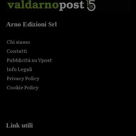
Arno Edizioni Srl
Chi siamo
Contatti
Pubblicità su Vpost
Info Legali
Privacy Policy
Cookie Policy
Html code here! Replace this with any non empty raw html
code and that's it.
Link utili