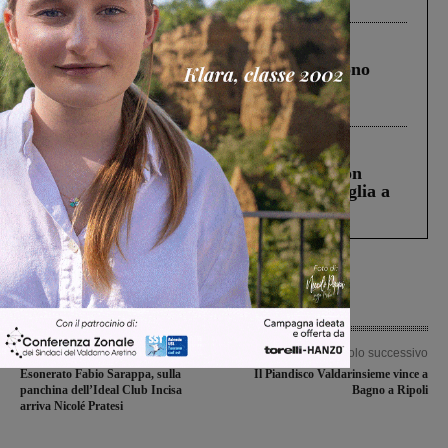
ringraziamento al Governo”
Cronaca
4 Agosto 2026
Un anno fa la strage in A1 in cui morirono
Gianni, Giulia e Franco. Lo schianto, il
processo, lo stop ai sorpassi fra tir....
Cronaca
3 Agosto 2026
Scomparso da una struttura di Castiglion
Fiorentino l’uomo che aveva ucciso la figlia a
Levane nel 2020
Articolo precedente
Articolo successivo
Esonerato Fabio Sarappa, sulla
Il Piandisco Valdarinsieme vince a
panchina dell’Ideal Club Incisa
Bagno a Ripoli
arriva Nicolé Pratesi