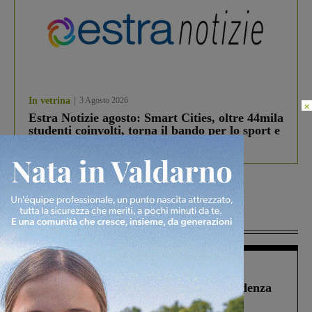
In vetrina
3 Agosto 2026
×
Estra Notizie agosto: Smart Cities, oltre 44mila
studenti coinvolti, torna il bando per lo sport e
debutta il podcast Estrair
Più lette
Figline Incisa Valdarno
1 Agosto 2026
Piscina di Figline finanziata oltre la scadenza
Pnrr, il gruppo di Fratelli d’Italia: “Un