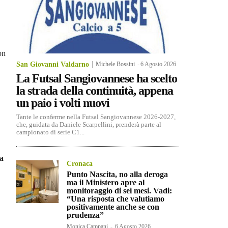
on
San Giovanni Valdarno
Michele Bossini
-
6 Agosto 2026
La Futsal Sangiovannese ha scelto
la strada della continuità, appena
un paio i volti nuovi
Tante le conferme nella Futsal Sangiovannese 2026-2027,
che, guidata da Daniele Scarpellini, prenderà parte al
campionato di serie C1...
la
Cronaca
Punto Nascita, no alla deroga
ma il Ministero apre al
monitoraggio di sei mesi. Vadi:
“Una risposta che valutiamo
positivamente anche se con
prudenza”
Monica Campani
-
6 Agosto 2026