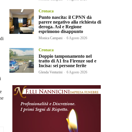
Cronaca
Punto nascita: il CPNN dà
parere negativo alla richiesta di
deroga. Asl e Regione
esprimono disappunto
di
Monica Campani
-
6 Agosto 2026
Cronaca
Doppio tamponamento nel
tratto di A1 fra Firenze sud e
Incisa: sei persone ferite
Glenda Venturini
-
6 Agosto 2026
i
ne
he