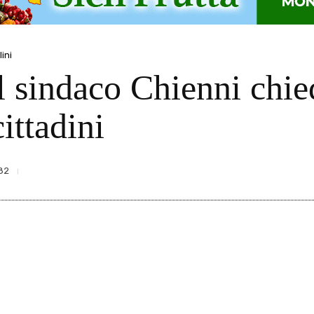
ini
il sindaco Chienni chi
ittadini
82