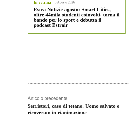
In vetrina
3 Agosto 2026
Estra Notizie agosto: Smart Cities,
oltre 44mila studenti coinvolti, torna il
bando per lo sport e debutta il
podcast Estrair
Articolo precedente
Serristori, caso di tetano. Uomo salvato e
ricoverato in rianimazione