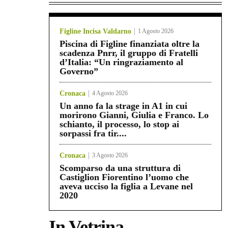
Figline Incisa Valdarno
1 Agosto 2026
Piscina di Figline finanziata oltre la
scadenza Pnrr, il gruppo di Fratelli
d’Italia: “Un ringraziamento al
Governo”
Cronaca
4 Agosto 2026
Un anno fa la strage in A1 in cui
morirono Gianni, Giulia e Franco. Lo
schianto, il processo, lo stop ai
sorpassi fra tir....
Cronaca
3 Agosto 2026
Scomparso da una struttura di
Castiglion Fiorentino l’uomo che
aveva ucciso la figlia a Levane nel
2020
In Vetrina