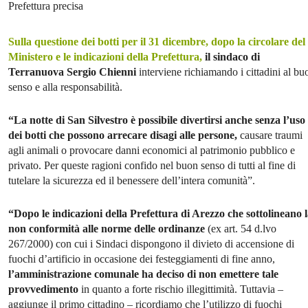
Prefettura precisa
Sulla questione dei botti per il 31 dicembre, dopo la circolare del
Ministero e le indicazioni della Prefettura,
il sindaco di
Terranuova Sergio Chienni
interviene richiamando i cittadini al bu
senso e alla responsabilità.
“La notte di San Silvestro è possibile divertirsi anche senza l’uso
dei botti che possono arrecare disagi alle persone,
causare traumi
agli animali o provocare danni economici al patrimonio pubblico e
privato. Per queste ragioni confido nel buon senso di tutti al fine di
tutelare la sicurezza ed il benessere dell’intera comunità”.
“Dopo le indicazioni della Prefettura di Arezzo che sottolineano 
non conformità alle norme delle ordinanze
(ex art. 54 d.lvo
267/2000) con cui i Sindaci dispongono il divieto di accensione di
fuochi d’artificio in occasione dei festeggiamenti di fine anno,
l’amministrazione comunale ha deciso di non emettere tale
provvedimento
in quanto a forte rischio illegittimità. Tuttavia –
aggiunge il primo cittadino – ricordiamo che l’utilizzo di fuochi