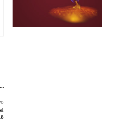
vo
si
18