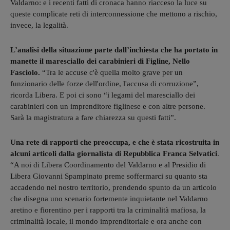
Valdarno: e i recenti fatti di cronaca hanno riacceso la luce su
queste complicate reti di interconnessione che mettono a rischio,
invece, la legalità.
L’analisi della situazione parte dall’inchiesta che ha portato in
manette il maresciallo dei carabinieri di Figline, Nello
Fasciolo.
“Tra le accuse c'è quella molto grave per un
funzionario delle forze dell'ordine, l'accusa di corruzione”,
ricorda Libera. E poi ci sono “i legami del maresciallo dei
carabinieri con un imprenditore figlinese e con altre persone.
Sarà la magistratura a fare chiarezza su questi fatti”.
Una rete di rapporti che preoccupa, e che è stata ricostruita in
alcuni articoli dalla giornalista di Repubblica Franca Selvatici
.
“A noi di Libera Coordinamento del Valdarno e al Presidio di
Libera Giovanni Spampinato preme soffermarci su quanto sta
accadendo nel nostro territorio, prendendo spunto da un articolo
che disegna uno scenario fortemente inquietante nel Valdarno
aretino e fiorentino per i rapporti tra la criminalità mafiosa, la
criminalità locale, il mondo imprenditoriale e ora anche con