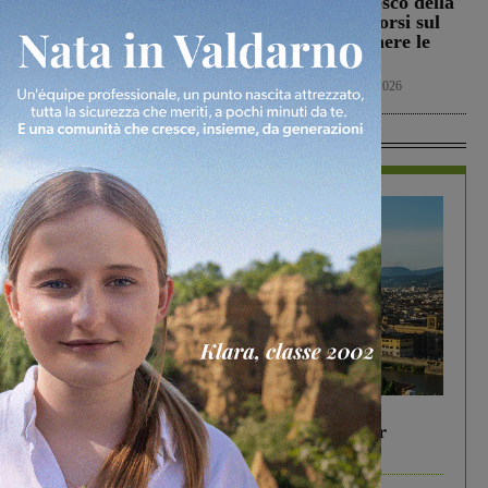
Il Terranuova Traiana
Incendio nel bosco della
allo “Zecchini” di
Trappola. Soccorsi sul
Grosseto per una gara
posto per spegnere le
amichevole
fiamme
Calcio
7 Agosto 2026
Cronaca
7 Agosto 2026
In Vetrina
In vetrina
6 Agosto 2026
Gita di famiglia a Firenze: 5 idee per far
divertire i tuoi figli