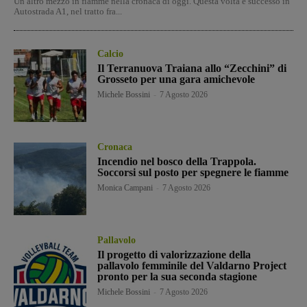
Un altro mezzo in fiamme nella cronaca di oggi. Questa volta è successo in
Autostrada A1, nel tratto fra...
Calcio
Il Terranuova Traiana allo “Zecchini” di
Grosseto per una gara amichevole
Michele Bossini
-
7 Agosto 2026
Cronaca
Incendio nel bosco della Trappola.
Soccorsi sul posto per spegnere le fiamme
Monica Campani
-
7 Agosto 2026
Pallavolo
Il progetto di valorizzazione della
pallavolo femminile del Valdarno Project
pronto per la sua seconda stagione
Michele Bossini
-
7 Agosto 2026