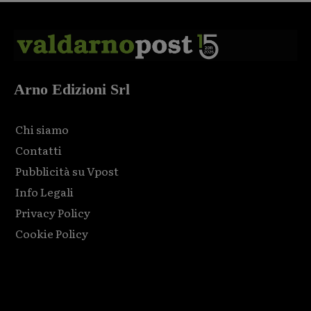
Arno Edizioni Srl
Chi siamo
Contatti
Pubblicità su Vpost
Info Legali
Privacy Policy
Cookie Policy
Html code here! Replace this with any non empty raw html
code and that's it.