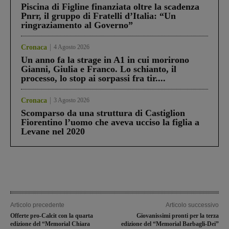
Piscina di Figline finanziata oltre la scadenza
Pnrr, il gruppo di Fratelli d’Italia: “Un
ringraziamento al Governo”
Cronaca
4 Agosto 2026
Un anno fa la strage in A1 in cui morirono
Gianni, Giulia e Franco. Lo schianto, il
processo, lo stop ai sorpassi fra tir....
Cronaca
3 Agosto 2026
Scomparso da una struttura di Castiglion
Fiorentino l’uomo che aveva ucciso la figlia a
Levane nel 2020
Articolo precedente
Articolo successivo
Offerte pro-Calcit con la quarta
Giovanissimi pronti per la terza
edizione del “Memorial Chiara
edizione del “Memorial Barbagli-Dei”