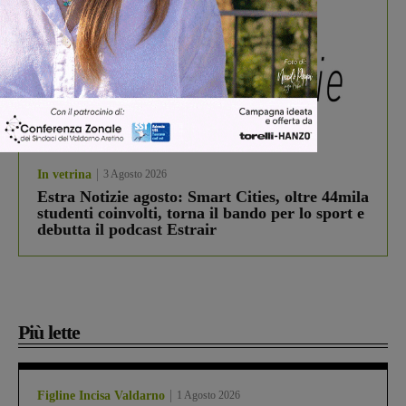
In vetrina
3 Agosto 2026
Estra Notizie agosto: Smart Cities, oltre 44mila
studenti coinvolti, torna il bando per lo sport e
debutta il podcast Estrair
Più lette
Figline Incisa Valdarno
1 Agosto 2026