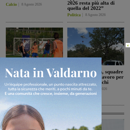
2026 resta più alta di
Calcio
8 Agosto 2026
quella del 2022”
Politica
8 Agosto 2026
×
Prima stagionale per la
Loro Ciuffenna, squadre
Sangiovannese, al
antincendio al lavoro per
“Fedini” arriva il San
un rogo nei boschi
Donato Tavarnelle
Cronaca
8 Agosto 2026
San Giovanni Valdarno
8 Agosto 2026
Ultime Calcio