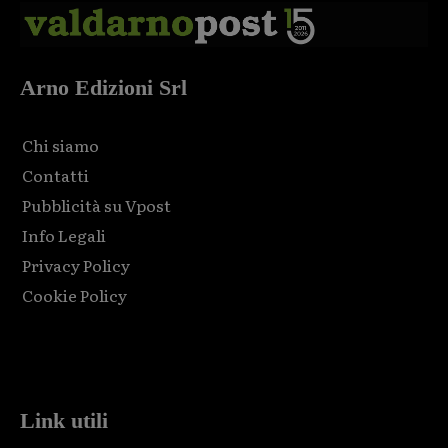
Arno Edizioni Srl
Chi siamo
Contatti
Pubblicità su Vpost
Info Legali
Privacy Policy
Cookie Policy
Html code here! Replace this with any non empty raw html
code and that's it.
Link utili