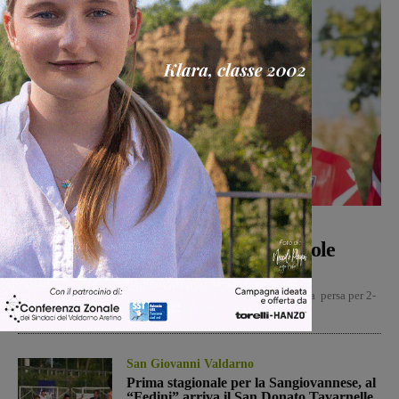
Calcio
Michele Bossini
-
8 Agosto 2026
Il Montevarchi affronta in amichevole
l’Ancona
Secondo test amichevole per il Montevarchi, che dopo la gara persa per 2-
0 in casa della Pianese, squadra di...
San Giovanni Valdarno
Prima stagionale per la Sangiovannese, al
“Fedini” arriva il San Donato Tavarnelle