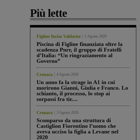
Più lette
Figline Incisa Valdarno
1 Agosto 2026
Piscina di Figline finanziata oltre la
scadenza Pnrr, il gruppo di Fratelli
d’Italia: “Un ringraziamento al
Governo”
Cronaca
4 Agosto 2026
Un anno fa la strage in A1 in cui
morirono Gianni, Giulia e Franco. Lo
schianto, il processo, lo stop ai
sorpassi fra tir....
Cronaca
3 Agosto 2026
Scomparso da una struttura di
Castiglion Fiorentino l’uomo che
aveva ucciso la figlia a Levane nel
2020