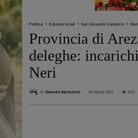
Politica
Edizioni locali
San Giovanni Valdarno
Mon
Provincia di Arezz
deleghe: incarichi
Neri
di
Glenda Venturini
432
10 Aprile 2017