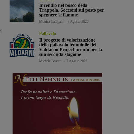
Incendio nel bosco della
Trappola. Soccorsi sul posto per
spegnere le fiamme
Monica Campani
-
7 Agosto 2026
ei
Pallavolo
Il progetto di valorizzazione
della pallavolo femminile del
Valdarno Project pronto per la
sua seconda stagione
Michele Bossini
-
7 Agosto 2026