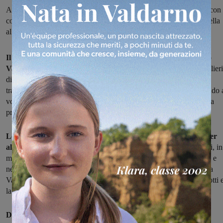
All’attuale sindaco di Loro Moreno Botti va la delega ai rapporti con 
comuni; alla consigliera comunale Pd di Montevarchi, invece, quella
all’istruzione
Il presidente riconfermato della Provincia di Arezzo, Roberto
Vasai, ha completato la distribuzione delle deleghe
fra i consiglieri
di maggioranza eletti durante le ultime votazioni che, ricordiamo,
trattandosi ormai di enti di secondo livello, si sono svolte chiamando 
voto sindaci e consiglieri comunali di tutte le amministrazioni della
provincia aretina.
Lo Statuto della Provincia prevede infatti che il Presidente, per
alcune materie, possa affidare deleghe
ai Consiglieri provinciali, in
modo che lo affianchino nelle funzioni di indirizzo e sorveglianza e
nelle altre funzioni riconosciute. Nella rosa dei consiglieri scelti da
Vasai ci sono anche due valdarnesi: il sindaco di Loro Moreno Botti 
la consigliera montevarchina Francesca Neri.
Deleghe