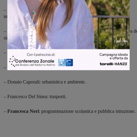
– Eleonora Ducci: pari opportunità, sicurezza, rappresentanza
istituzionale con il Presidente.
–
Moreno Botti
: rapporti con i comuni, gli enti locali e l'assemblea d
sindaci.
– Alessandro Caneschi: edilizia scolastica provinciale.
– Gabriele Corei: viabilità e società partecipate.
– Donato Caporali: urbanistica e ambiente.
– Francesco Del Sinea: trasporti.
–
Francesca Neri
: programmazione scolastica e pubblica istruzione.