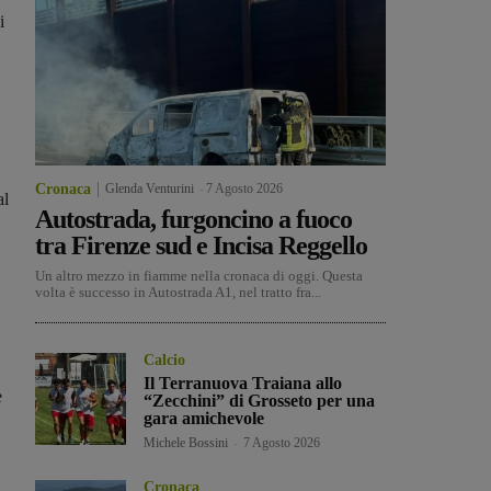
i
Cronaca
Glenda Venturini
-
7 Agosto 2026
al
Autostrada, furgoncino a fuoco
tra Firenze sud e Incisa Reggello
Un altro mezzo in fiamme nella cronaca di oggi. Questa
volta è successo in Autostrada A1, nel tratto fra...
Calcio
Il Terranuova Traiana allo
e
“Zecchini” di Grosseto per una
gara amichevole
Michele Bossini
-
7 Agosto 2026
Cronaca