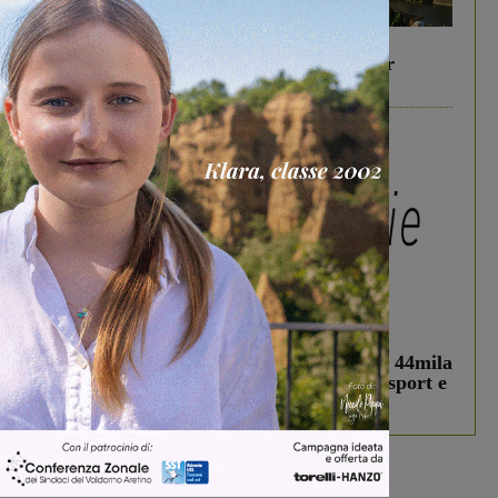
In vetrina
6 Agosto 2026
Gita di famiglia a Firenze: 5 idee per far
divertire i tuoi figli
In vetrina
3 Agosto 2026
Estra Notizie agosto: Smart Cities, oltre 44mila
studenti coinvolti, torna il bando per lo sport e
debutta il podcast Estrair