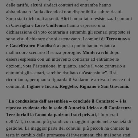
delle tariffe, alcuni sindaci contrari ad entrambe hanno
abbandonato l’aula dicendosi non disponibili a subire ricatti.
Sono stati dichiarati assenti. Altri hanno fatto resistenza. I comuni
di
Cavriglia e Loro Ciuffenna
hanno espresso una
dichiarazione di voto contraria a entrambi gli scenari proposto si
sono visti dichiarare che si astenevano. I comuni di
Terranuova
e Castelfranco Piandiscò
a questo punto hanno votato a
malincuore scenario B senza proroghe.
Montevarchi
dopo
essersi espressa con un intervento contraria ad entrambe le
opzioni, vota l’astensione, in quanto, anche il voto contrario a
entrambi gli scenari, sarebbe risultato un'astensione". Il sì,
ricordiamo, per quanto riguarda il Valdarno è arrivato invece dai
comuni di
Figline e Incisa, Reggello, Rignano e San Giovanni.
"La conduzione dell'assemblea – conclude il Comitato – è la
riprova evidente che in sede di Autorità Idrica e di Conferenze
Territoriali la fanno da padroni i soci privati,
i burocrati
dell’AIT, i comuni più grandi con maggiori quote nelle società di
gestione. La maggior parte dei comuni più piccoli ha chinato la
testa in cambio della promessa di investimenti che mai sono stati