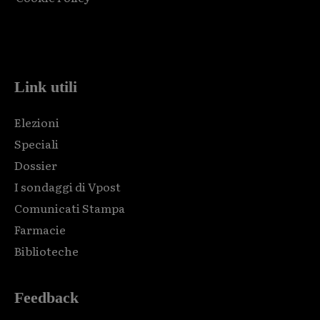
Html code here! Replace this with any non empty raw html
code and that's it.
Link utili
Elezioni
Speciali
Dossier
I sondaggi di Vpost
Comunicati Stampa
Farmacie
Biblioteche
Feedback