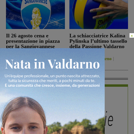
Il 26 agosto cena e
La schiacciatrice Kalina
×
presentazione in piazza
Pylinska l’ultimo tassello
per la Sangiovannese
della Passione Valdarno
Volley
San Giovanni Valdarno
5 Agosto 2026
Figline Incisa Valdarno
5 Agosto 2026
In Vetrina