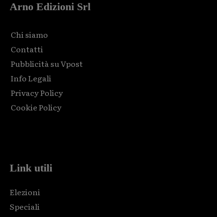
Arno Edizioni Srl
Chi siamo
Contatti
Pubblicità su Vpost
Info Legali
Privacy Policy
Cookie Policy
Html code here! Replace this with any non empty raw html
code and that's it.
Link utili
Elezioni
Speciali