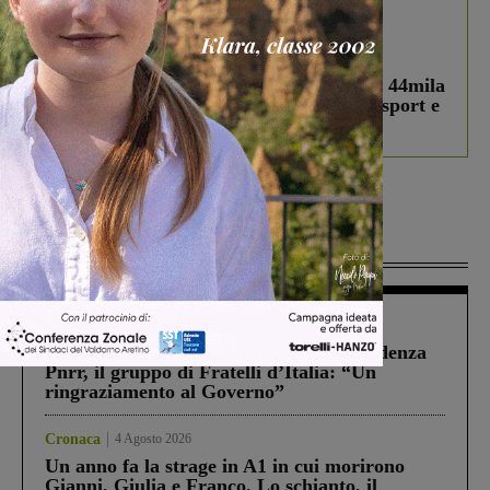
In vetrina
3 Agosto 2026
Estra Notizie agosto: Smart Cities, oltre 44mila
studenti coinvolti, torna il bando per lo sport e
debutta il podcast Estrair
Più lette
Figline Incisa Valdarno
1 Agosto 2026
Piscina di Figline finanziata oltre la scadenza
Pnrr, il gruppo di Fratelli d’Italia: “Un
ringraziamento al Governo”
Cronaca
4 Agosto 2026
Un anno fa la strage in A1 in cui morirono
Gianni, Giulia e Franco. Lo schianto, il