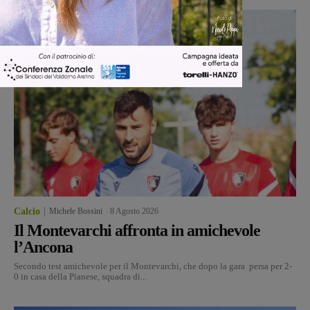
Calcio
Michele Bossini
-
8 Agosto 2026
Il Montevarchi affronta in amichevole
l’Ancona
Secondo test amichevole per il Montevarchi, che dopo la gara persa per 2-
0 in casa della Pianese, squadra di...