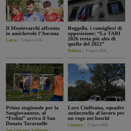
Il Montevarchi affronta
Reggello, i consiglieri di
in amichevole l’Ancona
opposizione: “La TARI
2026 resta più alta di
Calcio
8 Agosto 2026
quella del 2022”
Politica
8 Agosto 2026
Prima stagionale per la
Loro Ciuffenna, squadre
Sangiovannese, al
antincendio al lavoro per
“Fedini” arriva il San
un rogo nei boschi
Donato Tavarnelle
Cronaca
8 Agosto 2026
San Giovanni Valdarno