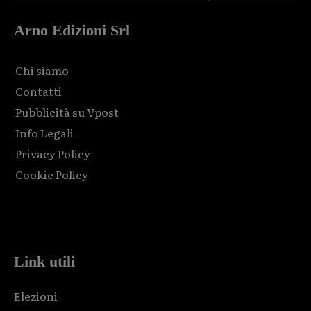
Arno Edizioni Srl
Chi siamo
Contatti
Pubblicità su Vpost
Info Legali
Privacy Policy
Cookie Policy
Html code here! Replace this with any non empty raw html
code and that's it.
Link utili
Elezioni