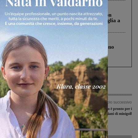
Cronaca
3 Agosto 2026
Scomparso da una struttura di Castiglion
Fiorentino l’uomo che aveva ucciso la figlia a
Levane nel 2020
Cronaca
4 Agosto 2026
Un anno fa la strage in A1 in cui morirono
Gianni, Giulia e Franco. Lo schianto, il
processo, lo stop ai sorpassi fra tir....
Articolo precedente
Articolo successivo
Cup: sistema informatico in tilt da
A San Cipriano tutto è pronto per i
questa mattina in provincia di Arezzo
campionati italiani di minigolf
Ultime Notizie