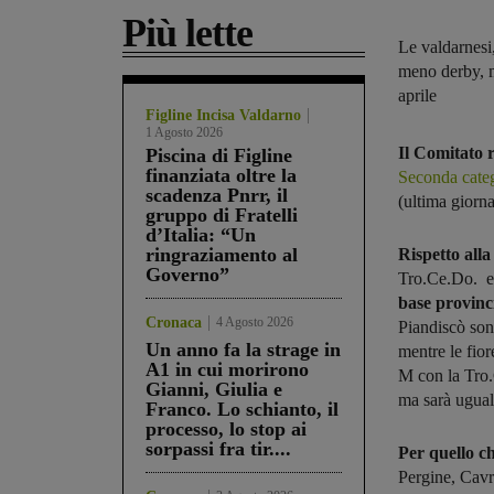
Più lette
Le valdarnesi
meno derby, m
aprile
Figline Incisa Valdarno
1 Agosto 2026
Il Comitato 
Piscina di Figline
finanziata oltre la
Seconda categ
scadenza Pnrr, il
(ultima giorna
gruppo di Fratelli
d’Italia: “Un
ringraziamento al
Rispetto alla
Governo”
Tro.Ce.Do. er
base provinc
Cronaca
4 Agosto 2026
Piandiscò son
Un anno fa la strage in
mentre le fior
A1 in cui morirono
M con la Tro.
Gianni, Giulia e
ma sarà ugua
Franco. Lo schianto, il
processo, lo stop ai
sorpassi fra tir....
Per quello c
Pergine, Cavr