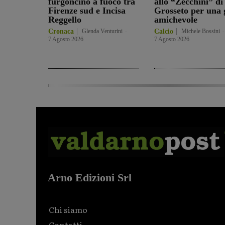
furgoncino a fuoco tra
allo “Zecchini” di
Firenze sud e Incisa
Grosseto per una 
Reggello
amichevole
Cronaca
Glenda Venturini
-
Calcio
Michele Bossini
-
7 Agosto 2026
7 Agosto 2026
Arno Edizioni Srl
Chi siamo
Contatti