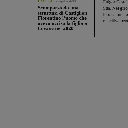
Cronaca
3 Agosto 2026
Fulgor Castel
Scomparso da una
Stia.
Nel gir
struttura di Castiglion
loro cammino i
Fiorentino l’uomo che
rispettivamen
aveva ucciso la figlia a
Levane nel 2020