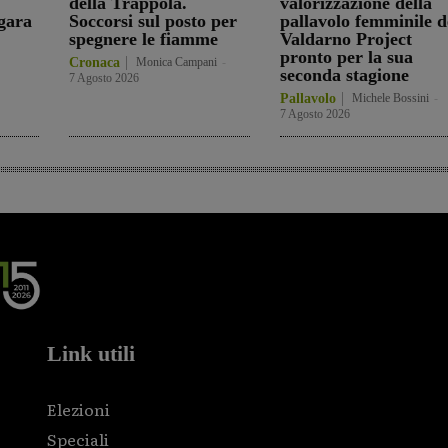
della Trappola.
valorizzazione della
gara
Soccorsi sul posto per
pallavolo femminile d
spegnere le fiamme
Valdarno Project
pronto per la sua
Cronaca
Monica Campani
-
seconda stagione
7 Agosto 2026
Pallavolo
Michele Bossini
-
7 Agosto 2026
Link utili
Elezioni
Speciali