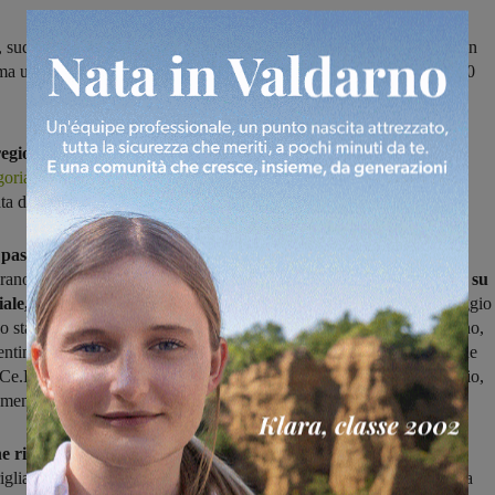
, suddivise fra girone L e girone M, sono pronte per una stagione con
a ugualmente combattuta. Si parte il 18 settembre per chiudere il 30
regionale
ha pubblicato il calendario per quello che riguarda la
oria,
con
semaforo verde il 18 settembre e termine il 30 aprile
ta di andata domenica 8 gennaio, al rientro dalla pausa natalizia).
 passata stagione,
quando tutte la squadre valdarnesi tranne la
ano state inserite nel girone L, quest'anno c'è stata una separazione
su
iale,
per cui le aretine Pergine, Fulgor Castelfranco, Cavriglia e Vaggio
o state confermate
nel girone L
dove militerà anche il Badia Agnano,
entine Atletico Figline e San Clemente sono state dirottare nel girone
Ce.Do. e quindi ci saranno meno derby fra squadre del comprensorio,
lmente (come tradizione)
un campionato combattuto.
he riguarda la prima giornata,
nel girone L
debuttano in casa
iglia e Vaggio Piandiscò contro Rassina, Tuscar e Pieve al Toppo, la