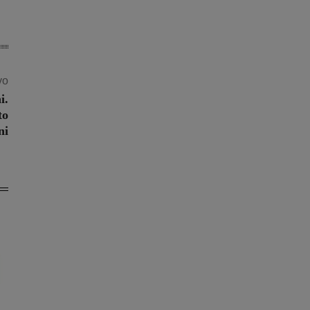
vo
i.
to
ni