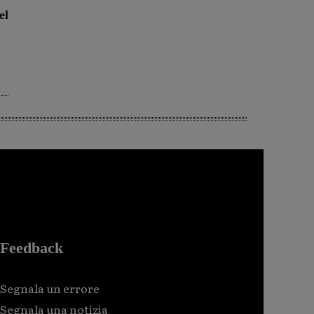
el
Feedback
Segnala un errore
Segnala una notizia