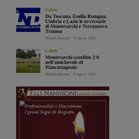
Calcio
Da Toscana, Emilia Romgna,
Umbria e Lazio le avversarie
di Montevarchi e Terranuova
Traiana
Michele Bossini
-
6 Agosto 2026
Calcio
Montevarchi sconfitto 2-0
nell’amichevole di
Piancastagnaio
Michele Bossini
-
6 Agosto 2026