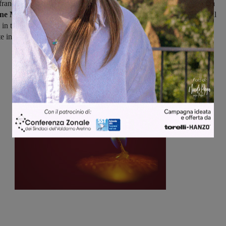
franco invece sarà a Palazzo del Pero mentre il Badia Agnano sarà a
one M
prima in casa per la Tro.Ce.Do. contro il Pelago, inizieranno il
n trasferta l'Atletico Figline e il San Clemente, di scena
te in casa del San Godenzo e della Ludus '90.