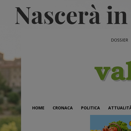
DOSSIER
HOME
CRONACA
POLITICA
ATTUALIT