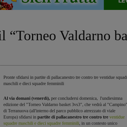
 il “Torneo Valdarno b
Pronte sfidarsi in partite di pallacanestro tre contro tre ventidue squad
maschili e dieci squadre femminili
Al via domani (venerdì),
per concludersi domenica, l'undiesimna
edizione del "Torneo Valdarno basket 3vs3", che vedrà al "Campino
di Terranuova (all'interno del parco pubblico atrrezzato di viale
Europa) sfidarsi in
partite di pallacanestro tre contro tre
ventidue
squadre maschili e dieci squadre femminili
, in un contesto unico