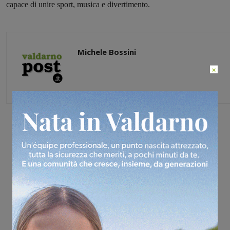
capace di unire sport, musica e divertimento.
Michele Bossini
×
Share