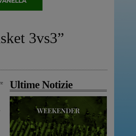
asket 3vs3”
Ultime Notizie
re
"