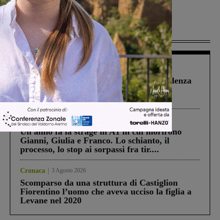
Più lette
Figline Incisa Valdarno
1 Agosto 2026
Piscina di Figline finanziata oltre la scadenza
Pnrr, il gruppo di Fratelli d’Italia: “Un
ringraziamento al Governo”
Cronaca
4 Agosto 2026
Un anno fa la strage in A1 in cui morirono
Gianni, Giulia e Franco. Lo schianto, il
processo, lo stop ai sorpassi fra tir....
Cronaca
3 Agosto 2026
Scomparso da una struttura di Castiglion
Fiorentino l’uomo che aveva ucciso la figlia a
Levane nel 2020