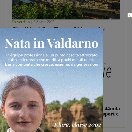
×
In vetrina
6 Agosto 2026
Gita di famiglia a Firenze: 5 idee per far
divertire i tuoi figli
In vetrina
3 Agosto 2026
Estra Notizie agosto: Smart Cities, oltre 44mila
studenti coinvolti, torna il bando per lo sport e
debutta il podcast Estrair