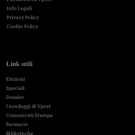
Info Legali
Privacy Policy
Cookie Policy
Html code here! Replace this with any non empty raw html
code and that's it.
Link utili
Elezioni
Speciali
Dossier
I sondaggi di Vpost
Comunicati Stampa
Farmacie
Biblioteche