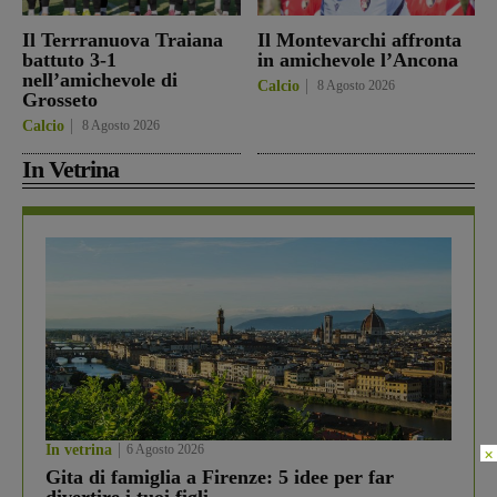
Il Terrranuova Traiana
Il Montevarchi affronta
battuto 3-1
in amichevole l’Ancona
nell’amichevole di
Calcio
8 Agosto 2026
Grosseto
Calcio
8 Agosto 2026
In Vetrina
In vetrina
6 Agosto 2026
×
Gita di famiglia a Firenze: 5 idee per far