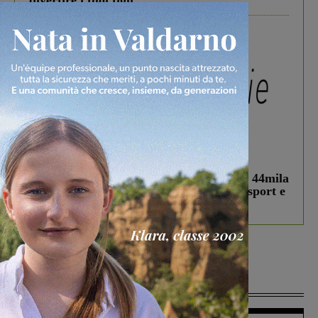
divertire i tuoi figli
In vetrina
3 Agosto 2026
Estra Notizie agosto: Smart Cities, oltre 44mila
studenti coinvolti, torna il bando per lo sport e
debutta il podcast Estrair
Più lette