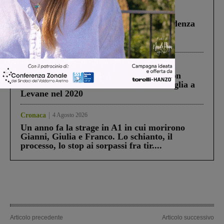
Figline Incisa Valdarno
1 Agosto 2026
Piscina di Figline finanziata oltre la scadenza
Pnrr, il gruppo di Fratelli d’Italia: “Un
ringraziamento al Governo”
Cronaca
3 Agosto 2026
Scomparso da una struttura di Castiglion
Fiorentino l’uomo che aveva ucciso la figlia a
Levane nel 2020
Cronaca
4 Agosto 2026
Un anno fa la strage in A1 in cui morirono
Gianni, Giulia e Franco. Lo schianto, il
processo, lo stop ai sorpassi fra tir....
Articolo precedente
Articolo successivo