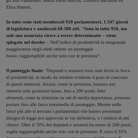
gli altri valdarnesi, Maria Elena Boschi, Lorenzo Becattini ed
Elisa Simoni.
In tutto sono stati monitorati 920 parlamentari, 1.347 giorni
di legislatura e analizzati 68.380 atti. "Sono in tutto 950, ma
solo una manciata riesce a essere determinante – viene
spiegato nel dossier
– Nell’indice di produttività la stragrande
maggioranza degli eletti ottiene un punteggio
basso, raggiungibile anche solo con le presenze".
Il punteggio finale:
"Deputati e senatori sono stati divisi in fasce
di produttività, in modo da rendere evidente il peso di ciascuno
di questi elementi. Alcuni, come le presenze, bastano per
ottenere solo posizioni basse, fino a 200 punti. Altri
elementi, come la relazione su atti di media importanza, possono
portare fino alle fasce intermedie di punteggio. Mentre nelle
fasce più alte si trovano i parlamentari che hanno presentato
disegni di legge poi approvati in via definitiva, o i relatori di atti
chiave. Oltre il 70% dei deputati e senatori ha meno di 200 punti,
soglia raggiungibile anche solo con le presenze. E circa il 35%