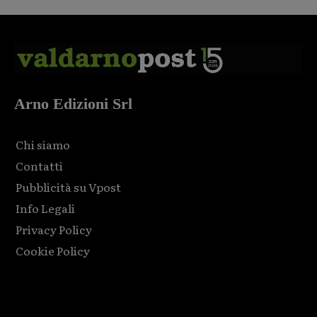
Arno Edizioni Srl
Chi siamo
Contatti
Pubblicità su Vpost
Info Legali
Privacy Policy
Cookie Policy
Html code here! Replace this with any non empty raw html
code and that's it.