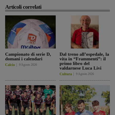
Articoli correlati
Campionato di serie D,
Dal treno all’ospedale, la
domani i calendari
vita in “Frammenti”: il
primo libro del
Calcio
9 Agosto 2026
valdarnese Luca Livi
Cultura
9 Agosto 2026