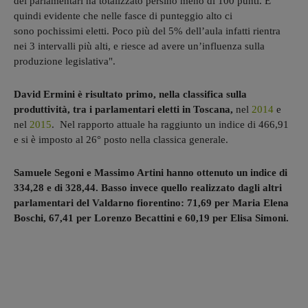
dei parlamentari ha totalizzato persino meno di 100 punti. È
quindi evidente che nelle fasce di punteggio alto ci
sono pochissimi eletti. Poco più del 5% dell’aula infatti rientra
nei 3 intervalli più alti, e riesce ad avere un’influenza sulla
produzione legislativa".
David Ermini è risultato primo, nella classifica sulla
produttività, tra i parlamentari eletti in Toscana,
nel
2014
e
nel
2015
. Nel rapporto attuale ha raggiunto un indice di 466,91
e si è imposto al 26° posto nella classica generale.
Samuele Segoni e Massimo Artini hanno ottenuto un indice di
334,28 e di 328,44. Basso invece quello realizzato dagli altri
parlamentari del Valdarno fiorentino: 71,69 per Maria Elena
Boschi, 67,41 per Lorenzo Becattini e 60,19 per Elisa Simoni.