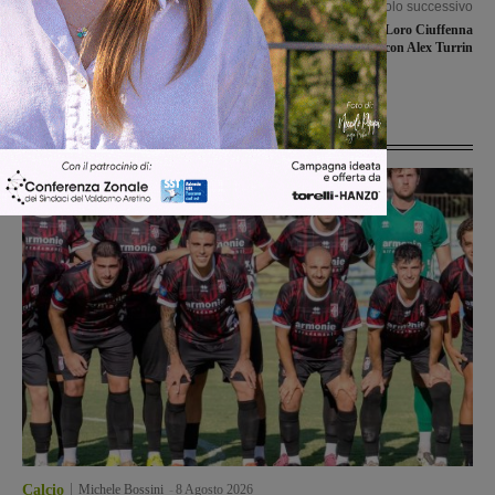
Articolo precedente
Articolo successivo
La Sangiovannese attende il
Festa Mastromarco a Loro Ciuffenna
Montecatini nel turno
con Alex Turrin
infrasettimanale
Ultime Notizie
Calcio
Michele Bossini
-
8 Agosto 2026