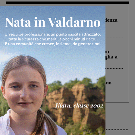
Figline Incisa Valdarno
1 Agosto 2026
Piscina di Figline finanziata oltre la scadenza
Pnrr, il gruppo di Fratelli d’Italia: “Un
ringraziamento al Governo”
Cronaca
3 Agosto 2026
Scomparso da una struttura di Castiglion
Fiorentino l’uomo che aveva ucciso la figlia a
Levane nel 2020
Cronaca
4 Agosto 2026
Un anno fa la strage in A1 in cui morirono
Gianni, Giulia e Franco. Lo schianto, il
processo, lo stop ai sorpassi fra tir....