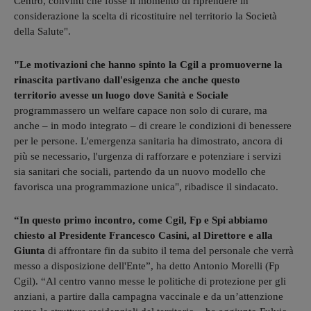
Centro, convinti che fosse il momento di riprendere in
considerazione la scelta di ricostituire nel territorio la Società
della Salute".
"Le motivazioni che hanno spinto la Cgil a promuoverne la
rinascita partivano dall'esigenza che anche questo
territorio avesse un luogo dove Sanità e Sociale
programmassero un welfare capace non solo di curare, ma
anche – in modo integrato – di creare le condizioni di benessere
per le persone. L'emergenza sanitaria ha dimostrato, ancora di
più se necessario, l'urgenza di rafforzare e potenziare i servizi
sia sanitari che sociali, partendo da un nuovo modello che
favorisca una programmazione unica", ribadisce il sindacato.
“In questo primo incontro, come Cgil, Fp e Spi abbiamo
chiesto al Presidente Francesco Casini, al Direttore e alla
Giunta
di affrontare fin da subito il tema del personale che verrà
messo a disposizione dell'Ente”, ha detto Antonio Morelli (Fp
Cgil). “Al centro vanno messe le politiche di protezione per gli
anziani, a partire dalla campagna vaccinale e da un’attenzione