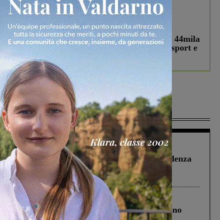
In vetrina
3 Agosto 2026
Estra Notizie agosto: Smart Cities, oltre 44mila
studenti coinvolti, torna il bando per lo sport e
debutta il podcast Estrair
Più lette
Figline Incisa Valdarno
1 Agosto 2026
Piscina di Figline finanziata oltre la scadenza
Pnrr, il gruppo di Fratelli d’Italia: “Un
ringraziamento al Governo”
Cronaca
4 Agosto 2026
Un anno fa la strage in A1 in cui morirono
Gianni, Giulia e Franco. Lo schianto, il