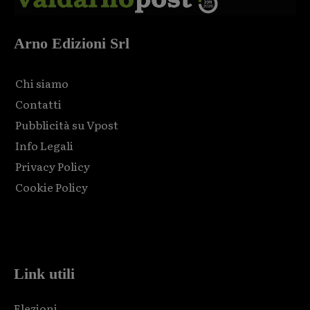
Arno Edizioni Srl
Chi siamo
Contatti
Pubblicità su Vpost
Info Legali
Privacy Policy
Cookie Policy
Html code here! Replace this with any non empty raw html
code and that's it.
Link utili
Elezioni