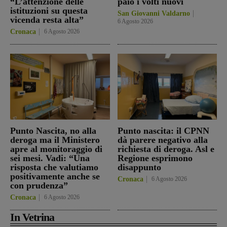
“L’attenzione delle
paio i volti nuovi
istituzioni su questa
San Giovanni Valdarno
vicenda resta alta”
6 Agosto 2026
Cronaca
6 Agosto 2026
Punto Nascita, no alla
Punto nascita: il CPNN
deroga ma il Ministero
dà parere negativo alla
apre al monitoraggio di
richiesta di deroga. Asl e
sei mesi. Vadi: “Una
Regione esprimono
risposta che valutiamo
disappunto
positivamente anche se
Cronaca
6 Agosto 2026
con prudenza”
Cronaca
6 Agosto 2026
In Vetrina