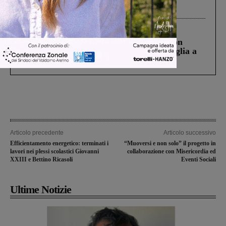
processo, lo stop ai sorpassi fra tir....
Cronaca
3 Agosto 2026
Scomparso da una struttura di Castiglion
Fiorentino l’uomo che aveva ucciso la figlia a
Levane nel 2020
Articolo precedente
Articolo successivo
Efficientamento energetico: terminati i
“Muoversi e non solo” il progetto in
lavori nei plessi scolastici Giovanni
collaborazione con Misericordia ed
XXIII e Bettino Ricasoli
Eventi Sociali
Ultime Notizie