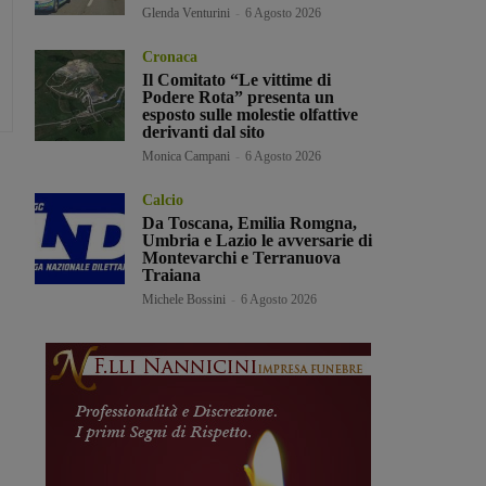
Glenda Venturini
-
6 Agosto 2026
Cronaca
Il Comitato “Le vittime di
Podere Rota” presenta un
esposto sulle molestie olfattive
derivanti dal sito
Monica Campani
-
6 Agosto 2026
Calcio
Da Toscana, Emilia Romgna,
Umbria e Lazio le avversarie di
Montevarchi e Terranuova
Traiana
Michele Bossini
-
6 Agosto 2026