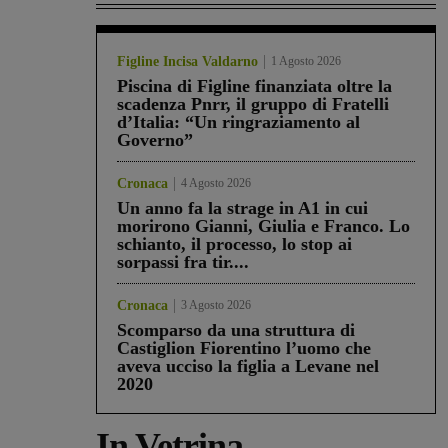
Figline Incisa Valdarno
1 Agosto 2026
Piscina di Figline finanziata oltre la
scadenza Pnrr, il gruppo di Fratelli
d’Italia: “Un ringraziamento al
Governo”
Cronaca
4 Agosto 2026
Un anno fa la strage in A1 in cui
morirono Gianni, Giulia e Franco. Lo
schianto, il processo, lo stop ai
sorpassi fra tir....
Cronaca
3 Agosto 2026
Scomparso da una struttura di
Castiglion Fiorentino l’uomo che
aveva ucciso la figlia a Levane nel
2020
In Vetrina