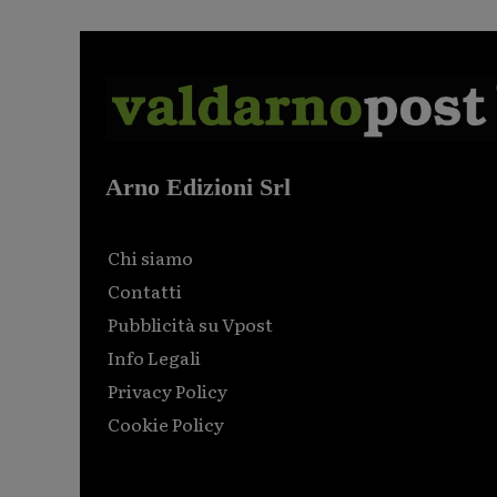
Arno Edizioni Srl
Chi siamo
Contatti
Pubblicità su Vpost
Info Legali
Privacy Policy
Cookie Policy
Html code here! Replace this with any non empty raw
html code and that's it.