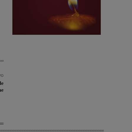
vo
le
ne