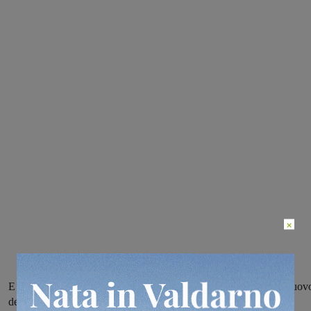
×
E poi un’altra lite. Intervenuti i carabinieri di Levane e di Castelnuov
dei Sabbioni