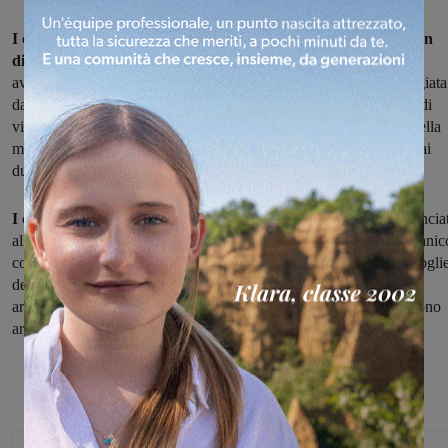
I carabinieri di Levane hanno denunciato in stato di libertà un
disoccupato incensurato
che la notte del nove gennaio ha prima
avuto un lite con una vicina poi le ha danneggiato l'auto parcheggiata
davanti all'abitazione dopo aver tentato di oscurare la telecamera di
videosorveglianza della casa. L’uomo ha distrutto il parabrezza della
macchina e ha danneggiato una fiancata, per un danno superiore ai
duemila euro.
I carabinieri di Castelnuovo dei Sabbioni,
invece, hanno denuncia
all’autorità giudiziaria uno studente incensurato ed un metalmeccanic
con precedenti penali: al culmine di una lite tra lo studente e la mogli
del metalmeccanico, quest’ultimo si è inserito nella discussione
arrivando alle mani con il giovane. Sul posto a sedare gli animi sono
arrivati i carabinieri.