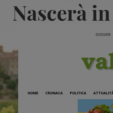
DOSSIER
HOME
CRONACA
POLITICA
ATTUALIT