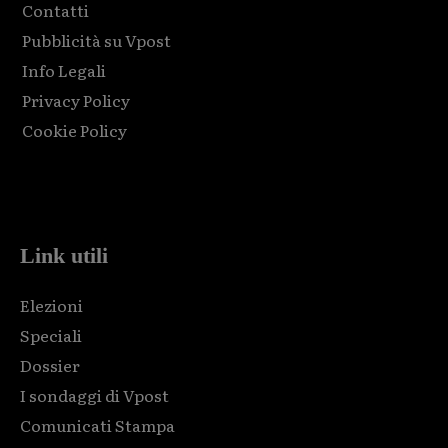
Contatti
Pubblicità su Vpost
Info Legali
Privacy Policy
Cookie Policy
Html code here! Replace this with any non empty raw html
code and that's it.
Link utili
Elezioni
Speciali
Dossier
I sondaggi di Vpost
Comunicati Stampa