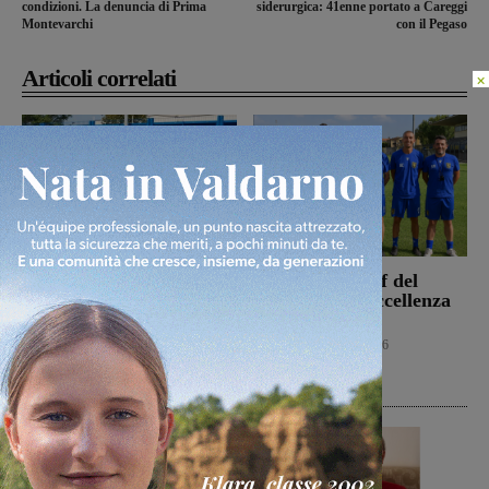
condizioni. La denuncia di Prima
siderurgica: 41enne portato a Careggi
Montevarchi
con il Pegaso
Articoli correlati
×
La Sangiovannese tiene
Ufficiale lo staff del
testa al San Donato
Figline per l’Eccellenza
Tavarnelle, che però
2026-2027
passa 0-1
Calcio
9 Agosto 2026
San Giovanni Valdarno
9 Agosto 2026