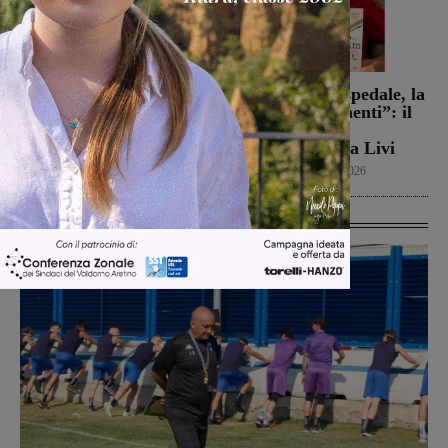
Campionato di serie D,
Dal treno all’ospedale, la
domani i calendari
vita in “Frammenti”: il
primo libro del
Calcio
9 Agosto 2026
valdarnese Luca Livi
Cultura
9 Agosto 2026
Ultime Calcio