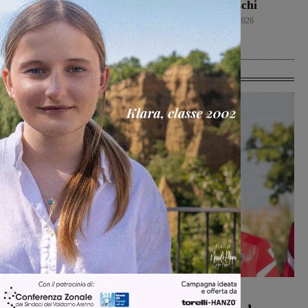
“Fedini” arriva il San
un rogo nei boschi
Donato Tavarnelle
Cronaca
8 Agosto 2026
San Giovanni Valdarno
8 Agosto 2026
Ultime Calcio
Calcio
Michele Bossini
-
8 Agosto 2026