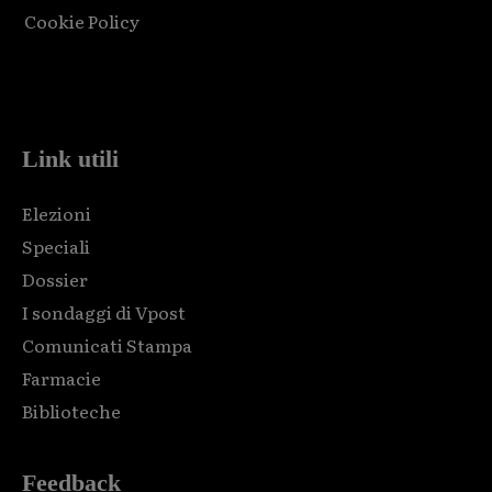
Cookie Policy
Html code here! Replace this with any non empty raw html
code and that's it.
Link utili
Elezioni
Speciali
Dossier
I sondaggi di Vpost
Comunicati Stampa
Farmacie
Biblioteche
Feedback