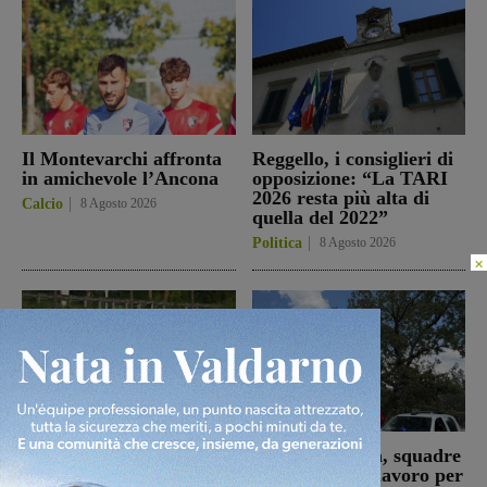
Il Montevarchi affronta
Reggello, i consiglieri di
in amichevole l’Ancona
opposizione: “La TARI
2026 resta più alta di
Calcio
8 Agosto 2026
quella del 2022”
Politica
8 Agosto 2026
×
Prima stagionale per la
Loro Ciuffenna, squadre
Sangiovannese, al
antincendio al lavoro per