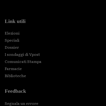
Html code here! Replace this with any non empty raw html
code and that's it.
Link utili
Elezioni
Speciali
Dossier
I sondaggi di Vpost
Comunicati Stampa
Farmacie
Biblioteche
Feedback
Segnala un errore