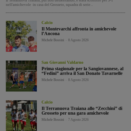
Il Terranuova Traiana, pur non demeritando, è stata sconfitto per 3-1
nell'amichevole in casa del Grosseto, squadra di serie...
Calcio
Il Montevarchi affronta in amichevole
l’Ancona
Michele Bossini
-
8 Agosto 2026
San Giovanni Valdarno
Prima stagionale per la Sangiovannese, al
“Fedini” arriva il San Donato Tavarnelle
Michele Bossini
-
8 Agosto 2026
Calcio
Il Terranuova Traiana allo “Zecchini” di
Grosseto per una gara amichevole
Michele Bossini
-
7 Agosto 2026