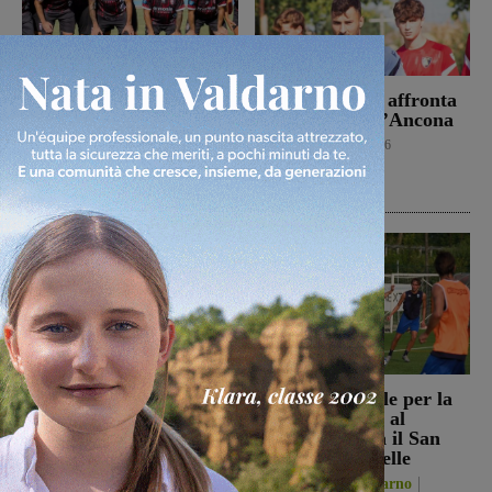
Il Terrranuova Traiana
Il Montevarchi affronta
battuto 3-1
in amichevole l’Ancona
nell’amichevole di
Calcio
8 Agosto 2026
Grosseto
Calcio
8 Agosto 2026
Reggello, i consiglieri di
Prima stagionale per la
opposizione: “La TARI
Sangiovannese, al
2026 resta più alta di
“Fedini” arriva il San
quella del 2022”
Donato Tavarnelle
Politica
8 Agosto 2026
San Giovanni Valdarno