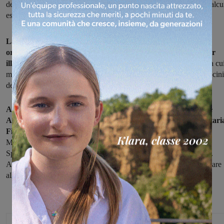
dell’incontro organizzato dalla lista civica Percorso Comune con alcu
esperti
La lista civica Percorso Comune di Loro Ciuffenna ha
organizzato per sabato sera un incontro aperto ai cittadini per
illustrare alcune tecniche di prevenzione contro le zanzare,
tra cu
metodi biologici e batbox. Appuntamento organizzato con il patrocin
del comune alle ore 21 nei locali della Filanda.
Alla serata saranno presenti i dottori Pierangelo Macchione e
Alberto Nencetti, tecnici della prevenzione dell’Azienda Sanitari
Firenze, e il dottor Giacomo Maltagliati, ricercatore
presso il
Museo di Storia Naturale di Firenze, Sezione di Zoologia "La
Specola", gruppo di lavoro “BATBOX Un pipistrello per amico".
Al termine della serata informativa i partecipanti possono partecipare
all’estrazione di due batbox.