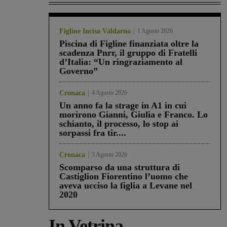
Figline Incisa Valdarno
1 Agosto 2026
Piscina di Figline finanziata oltre la
scadenza Pnrr, il gruppo di Fratelli
d’Italia: “Un ringraziamento al
Governo”
Cronaca
4 Agosto 2026
Un anno fa la strage in A1 in cui
morirono Gianni, Giulia e Franco. Lo
schianto, il processo, lo stop ai
sorpassi fra tir....
Cronaca
3 Agosto 2026
Scomparso da una struttura di
Castiglion Fiorentino l’uomo che
aveva ucciso la figlia a Levane nel
2020
In Vetrina