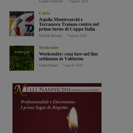
Glenda Venturini
-
7 Agosto 2026
Calcio
Aquila Montevarchi e
Terranova Traiana contro nel
primo turno di Coppa Italia
Michele Bossini
-
7 Agosto 2026
Weekender
Weekender: cosa fare nel fine
settimana in Valdarno
Giulia Mauro
-
7 Agosto 2026