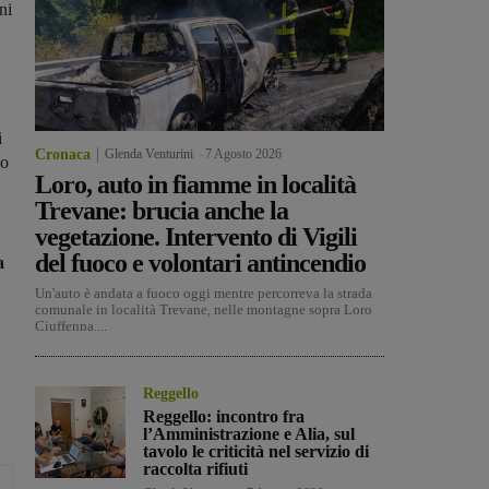
ni
i
Cronaca
Glenda Venturini
-
7 Agosto 2026
io
Loro, auto in fiamme in località
Trevane: brucia anche la
vegetazione. Intervento di Vigili
del fuoco e volontari antincendio
a
Un'auto è andata a fuoco oggi mentre percorreva la strada
comunale in località Trevane, nelle montagne sopra Loro
Ciuffenna....
Reggello
Reggello: incontro fra
l’Amministrazione e Alia, sul
tavolo le criticità nel servizio di
raccolta rifiuti