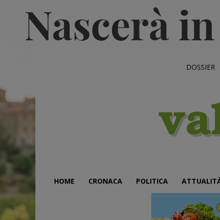
DOSSIER
HOME
CRONACA
POLITICA
ATTUALIT