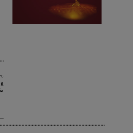
vo
il
ia