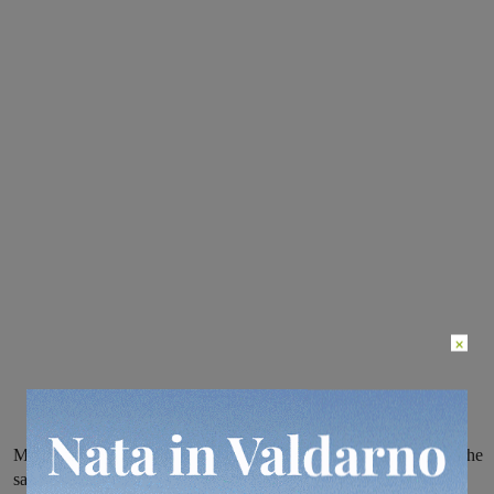
×
Metodi di prevenzione biologici e batbox: questi alcuni dei temi che
saranno illustrati sabato sera a Loro Ciuffenna in occasione