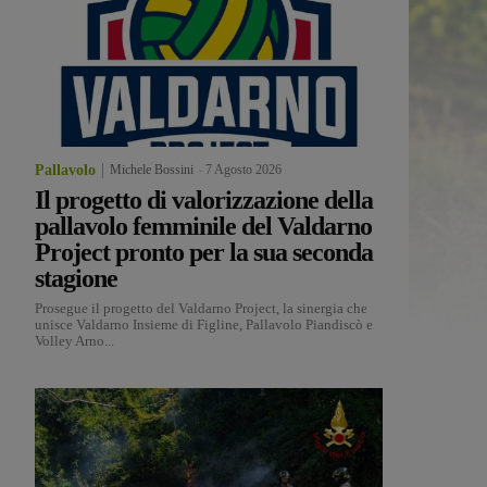
Pallavolo
Michele Bossini
-
7 Agosto 2026
Il progetto di valorizzazione della
pallavolo femminile del Valdarno
Project pronto per la sua seconda
stagione
Prosegue il progetto del Valdarno Project, la sinergia che
unisce Valdarno Insieme di Figline, Pallavolo Piandiscò e
Volley Arno...