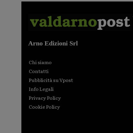
Arno Edizioni Srl
Chi siamo
Contatti
Pubblicità su Vpost
Info Legali
Privacy Policy
Cookie Policy
Html code here! Replace this with any non empty raw
html code and that's it.