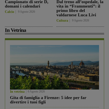
Campionato di serie D,
Dal treno all’ospedale, la
domani i calendari
vita in “Frammenti”: il
primo libro del
Calcio
9 Agosto 2026
valdarnese Luca Livi
Cultura
9 Agosto 2026
In Vetrina
In vetrina
6 Agosto 2026
Gita di famiglia a Firenze: 5 idee per far
divertire i tuoi figli