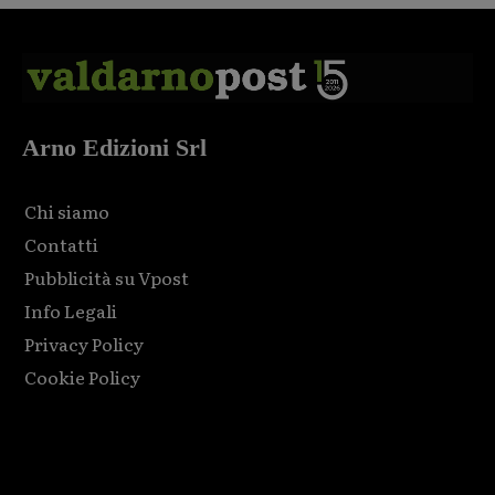
Arno Edizioni Srl
Chi siamo
Contatti
Pubblicità su Vpost
Info Legali
Privacy Policy
Cookie Policy
Html code here! Replace this with any non empty raw html
code and that's it.