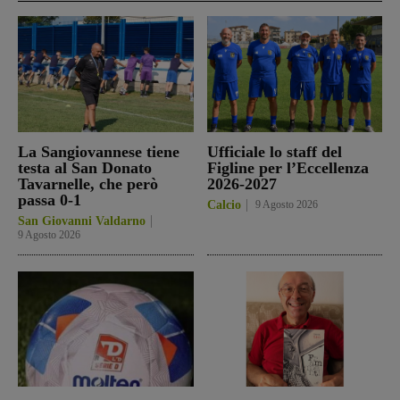
La Sangiovannese tiene
Ufficiale lo staff del
testa al San Donato
Figline per l’Eccellenza
Tavarnelle, che però
2026-2027
passa 0-1
Calcio
9 Agosto 2026
San Giovanni Valdarno
9 Agosto 2026