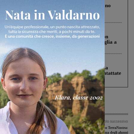
Un anno fa la strage in A1 in cui morirono
Gianni, Giulia e Franco. Lo schianto, il
processo, lo stop ai sorpassi fra tir....
Cronaca
3 Agosto 2026
Scomparso da una struttura di Castiglion
Fiorentino l’uomo che aveva ucciso la figlia a
Levane nel 2020
Cronaca
5 Agosto 2026
Continuano le ricerche di Miah Billal. La
Prefettura: “In caso di avvistamento contattate
il 112”
Articolo precedente
Articolo successivo
Conferenza stampa in casa
La proposta del gruppo TerraNostra:
Sangiovannese
garantire la sicurezza degli alunni