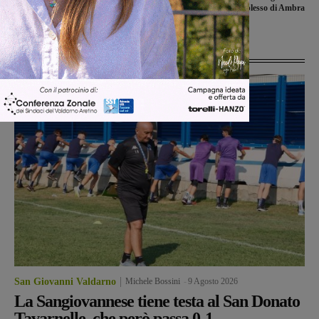
all’uscita dal plesso di Ambra
Ultime Notizie
San Giovanni Valdarno
Michele Bossini
-
9 Agosto 2026
La Sangiovannese tiene testa al San Donato
Tavarnelle, che però passa 0-1