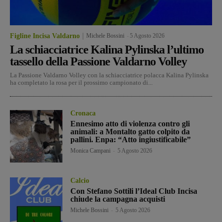
Figline Incisa Valdarno
Michele Bossini
-
5 Agosto 2026
La schiacciatrice Kalina Pylinska l’ultimo
tassello della Passione Valdarno Volley
La Passione Valdarno Volley con la schiacciatrice polacca Kalina Pylinska
ha completato la rosa per il prossimo campionato di...
Cronaca
Ennesimo atto di violenza contro gli
animali: a Montalto gatto colpito da
pallini. Enpa: “Atto ingiustificabile”
Monica Campani
-
5 Agosto 2026
Calcio
Con Stefano Sottili l’Ideal Club Incisa
chiude la campagna acquisti
Michele Bossini
-
5 Agosto 2026