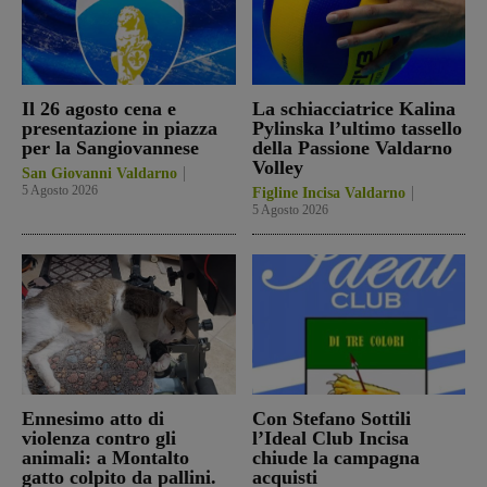
Il 26 agosto cena e
La schiacciatrice Kalina
presentazione in piazza
Pylinska l’ultimo tassello
per la Sangiovannese
della Passione Valdarno
Volley
San Giovanni Valdarno
5 Agosto 2026
Figline Incisa Valdarno
5 Agosto 2026
Ennesimo atto di
Con Stefano Sottili
violenza contro gli
l’Ideal Club Incisa
animali: a Montalto
chiude la campagna
gatto colpito da pallini.
acquisti