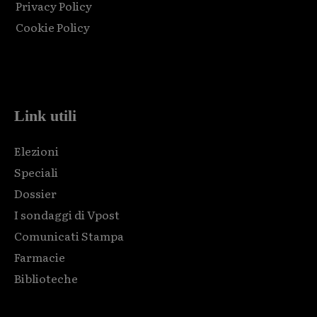
Privacy Policy
Cookie Policy
Html code here! Replace this with any non empty raw html
code and that's it.
Link utili
Elezioni
Speciali
Dossier
I sondaggi di Vpost
Comunicati Stampa
Farmacie
Biblioteche