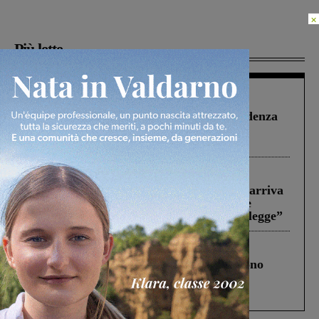
×
Più lette
Figline Incisa Valdarno
1 Agosto 2026
Piscina di Figline finanziata oltre la scadenza
Pnrr, il gruppo di Fratelli d’Italia: “Un
ringraziamento al Governo”
Reggello
30 Luglio 2026
Reggello, la chiusura di ‘Mordi e fuggi’ arriva
in Consiglio. Il sindaco: “Come Comune
abbiamo agito solo per far rispettare la legge”
Cronaca
4 Agosto 2026
Un anno fa la strage in A1 in cui morirono
Gianni, Giulia e Franco. Lo schianto, il
processo, lo stop ai sorpassi fra tir....