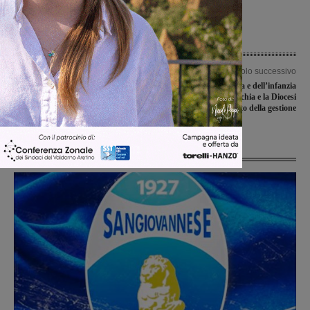
Articolo precedente
Articolo successivo
Partita stamani la pre-apertura della
Scuola primaria e dell’infanzia
caccia, ma con limitazioni più
Serristori: la Parrocchia e la Diocesi
stringenti
annullano il contratto della gestione
Ultime Notizie