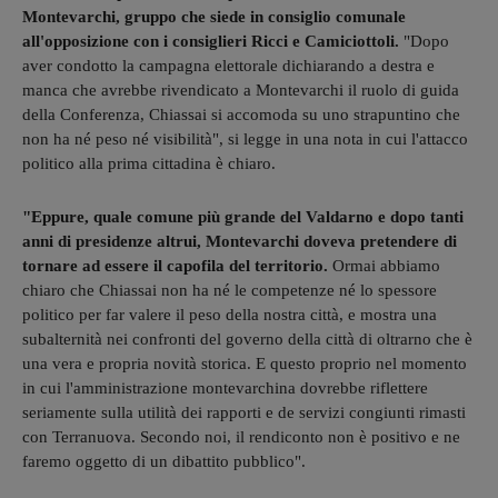
Montevarchi, gruppo che siede in consiglio comunale
all'opposizione con i consiglieri Ricci e Camiciottoli.
"Dopo
aver condotto la campagna elettorale dichiarando a destra e
manca che avrebbe rivendicato a Montevarchi il ruolo di guida
della Conferenza, Chiassai si accomoda su uno strapuntino che
non ha né peso né visibilità", si legge in una nota in cui l'attacco
politico alla prima cittadina è chiaro.
"Eppure, quale comune più grande del Valdarno e dopo tanti
anni di presidenze altrui, Montevarchi doveva pretendere di
tornare ad essere il capofila del territorio.
Ormai abbiamo
chiaro che Chiassai non ha né le competenze né lo spessore
politico per far valere il peso della nostra città, e mostra una
subalternità nei confronti del governo della città di oltrarno che è
una vera e propria novità storica. E questo proprio nel momento
in cui l'amministrazione montevarchina dovrebbe riflettere
seriamente sulla utilità dei rapporti e de servizi congiunti rimasti
con Terranuova. Secondo noi, il rendiconto non è positivo e ne
faremo oggetto di un dibattito pubblico".