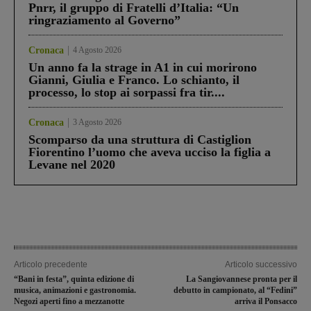
Pnrr, il gruppo di Fratelli d’Italia: “Un
ringraziamento al Governo”
Cronaca
4 Agosto 2026
Un anno fa la strage in A1 in cui morirono
Gianni, Giulia e Franco. Lo schianto, il
processo, lo stop ai sorpassi fra tir....
Cronaca
3 Agosto 2026
Scomparso da una struttura di Castiglion
Fiorentino l’uomo che aveva ucciso la figlia a
Levane nel 2020
Articolo precedente
Articolo successivo
“Bani in festa”, quinta edizione di
La Sangiovannese pronta per il
musica, animazioni e gastronomia.
debutto in campionato, al “Fedini”
Negozi aperti fino a mezzanotte
arriva il Ponsacco