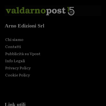
Arno Edizioni Srl
Chi siamo
Contatti
Pubblicità su Vpost
Info Legali
Privacy Policy
Cookie Policy
Html code here! Replace this with any non empty raw html
code and that's it.
Link utili