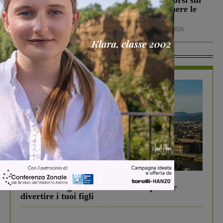
allo “Zecchini” di
Trappola. Soccorsi sul
Grosseto per una gara
posto per spegnere le
amichevole
fiamme
Calcio
7 Agosto 2026
Cronaca
7 Agosto 2026
In Vetrina
In vetrina
6 Agosto 2026
Gita di famiglia a Firenze: 5 idee per far
divertire i tuoi figli