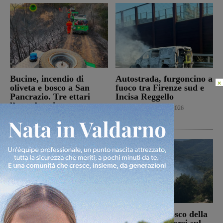
Bucine, incendio di
Autostrada, furgoncino a
×
oliveta e bosco a San
fuoco tra Firenze sud e
Pancrazio. Tre ettari
Incisa Reggello
l’area bruciata
Cronaca
7 Agosto 2026
Cronaca
7 Agosto 2026
Il Terranuova Traiana
Incendio nel bosco della