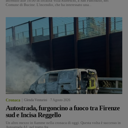
Incendio alle 16.00 in località Villa Rubeschi, a San Pancrazio, nel
Comune di Bucine. L'incendio, che ha interessato una...
Cronaca
Glenda Venturini
-
7 Agosto 2026
Autostrada, furgoncino a fuoco tra Firenze
sud e Incisa Reggello
Un altro mezzo in fiamme nella cronaca di oggi. Questa volta è successo in
Autostrada A1, nel tratto fra...