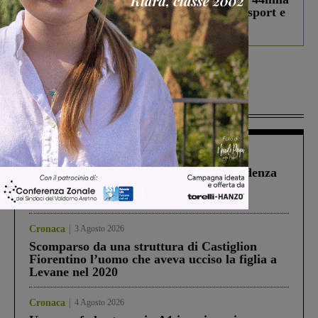
studenti coinvolti, torna il bando per lo sport e
debutta il podcast Estrair
Più lette
Figline Incisa Valdarno
1 Agosto 2026
Piscina di Figline finanziata oltre la scadenza
Pnrr, il gruppo di Fratelli d’Italia: “Un
ringraziamento al Governo”
Cronaca
3 Agosto 2026
Scomparso da una struttura di Castiglion
Fiorentino l’uomo che aveva ucciso la figlia a
Levane nel 2020
Cronaca
4 Agosto 2026