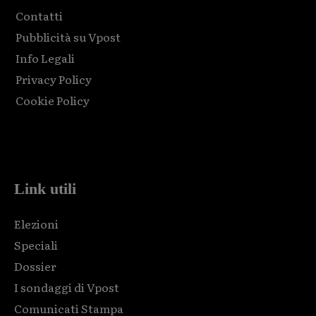
Contatti
Pubblicità su Vpost
Info Legali
Privacy Policy
Cookie Policy
Html code here! Replace this with any non empty raw html
code and that's it.
Link utili
Elezioni
Speciali
Dossier
I sondaggi di Vpost
Comunicati Stampa