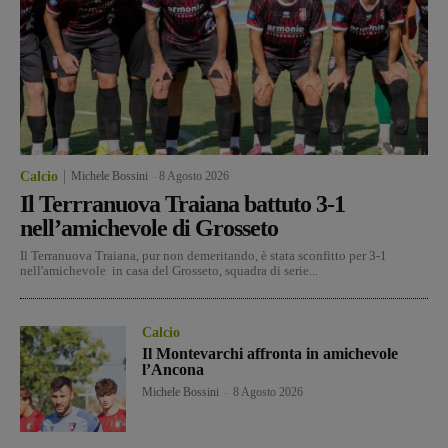
Calcio
Michele Bossini
-
8 Agosto 2026
Il Terrranuova Traiana battuto 3-1
nell’amichevole di Grosseto
Il Terranuova Traiana, pur non demeritando, è stata sconfitto per 3-1
nell'amichevole in casa del Grosseto, squadra di serie...
Calcio
Il Montevarchi affronta in amichevole
l’Ancona
Michele Bossini
-
8 Agosto 2026