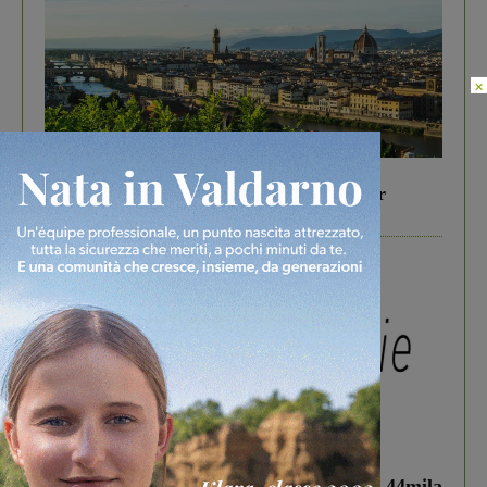
×
In vetrina
6 Agosto 2026
Gita di famiglia a Firenze: 5 idee per far
divertire i tuoi figli
In vetrina
3 Agosto 2026
Estra Notizie agosto: Smart Cities, oltre 44mila