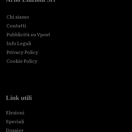
Chi siamo
Contatti
Pubblicità su Vpost
Info Legali
Privacy Policy
Cookie Policy
Html code here! Replace this with any non empty raw html
code and that's it.
Link utili
Elezioni
Speciali
Dossier