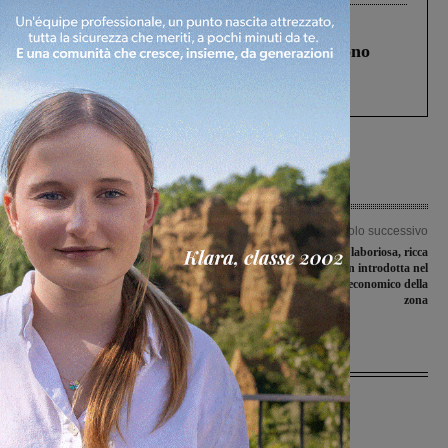
Cronaca
4 Agosto 2026
Un anno fa la strage in A1 in cui morirono
Gianni, Giulia e Franco. Lo schianto, il
processo, lo stop ai sorpassi fra tir....
Articolo precedente
Articolo successivo
Ancora nessuna notizia della giovane
La comunità indiana: laboriosa, ricca
17enne. L’appello dei familiari: “Chi
di tradizioni e ben introdotta nel
ha visto qualcosa parli”
tessuto sociale ed economico della
zona
Ultime Notizie