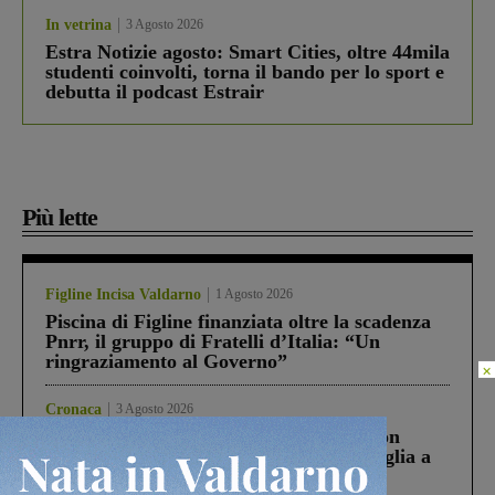
In vetrina
3 Agosto 2026
Estra Notizie agosto: Smart Cities, oltre 44mila
studenti coinvolti, torna il bando per lo sport e
debutta il podcast Estrair
Più lette
Figline Incisa Valdarno
1 Agosto 2026
Piscina di Figline finanziata oltre la scadenza
Pnrr, il gruppo di Fratelli d’Italia: “Un
ringraziamento al Governo”
×
Cronaca
3 Agosto 2026
Scomparso da una struttura di Castiglion
Fiorentino l’uomo che aveva ucciso la figlia a
Levane nel 2020