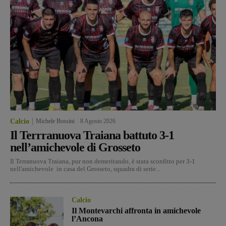
Calcio
Michele Bossini
-
8 Agosto 2026
Il Terrranuova Traiana battuto 3-1
nell’amichevole di Grosseto
Il Terranuova Traiana, pur non demeritando, è stata sconfitto per 3-1
nell'amichevole in casa del Grosseto, squadra di serie...
Calcio
Il Montevarchi affronta in amichevole
l’Ancona