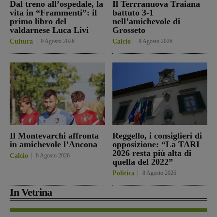
Dal treno all’ospedale, la
Il Terrranuova Traiana
vita in “Frammenti”: il
battuto 3-1
primo libro del
nell’amichevole di
valdarnese Luca Livi
Grosseto
Cultura
9 Agosto 2026
Calcio
8 Agosto 2026
Il Montevarchi affronta
Reggello, i consiglieri di
in amichevole l’Ancona
opposizione: “La TARI
2026 resta più alta di
Calcio
8 Agosto 2026
quella del 2022”
Politica
8 Agosto 2026
In Vetrina