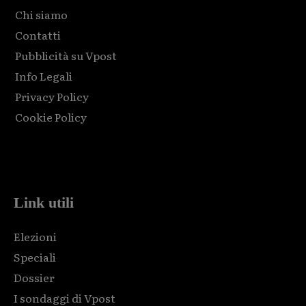
Chi siamo
Contatti
Pubblicità su Vpost
Info Legali
Privacy Policy
Cookie Policy
Html code here! Replace this with any non empty raw html
code and that's it.
Link utili
Elezioni
Speciali
Dossier
I sondaggi di Vpost