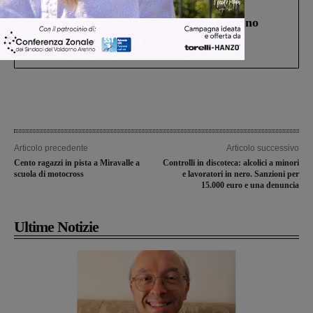
Cronaca
4 Agosto 2026
Un anno fa la strage in A1 in cui morirono
Gianni, Giulia e Franco. Lo schianto, il
processo, lo stop ai sorpassi fra tir....
Articolo precedente
Articolo successivo
Cento ragazzi in pista a Miravalle a
Controlli in discoteca: alcolici a minori
scuola di motocross
e lavoratori in nero. Sanzioni per
15.000 euro e una denuncia
Ultime Notizie