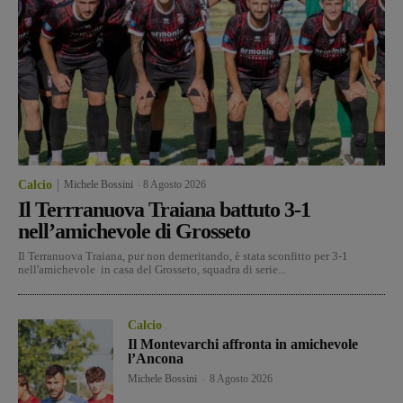
Calcio
Michele Bossini
-
8 Agosto 2026
Il Terrranuova Traiana battuto 3-1
nell’amichevole di Grosseto
Il Terranuova Traiana, pur non demeritando, è stata sconfitto per 3-1
nell'amichevole in casa del Grosseto, squadra di serie...
Calcio
Il Montevarchi affronta in amichevole
l’Ancona
Michele Bossini
-
8 Agosto 2026