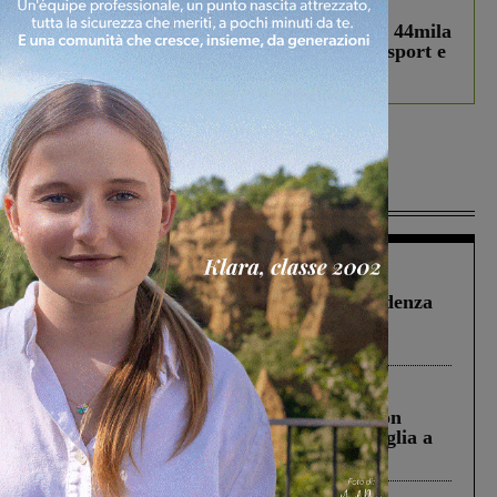
In vetrina
3 Agosto 2026
Estra Notizie agosto: Smart Cities, oltre 44mila
studenti coinvolti, torna il bando per lo sport e
debutta il podcast Estrair
Più lette
Figline Incisa Valdarno
1 Agosto 2026
Piscina di Figline finanziata oltre la scadenza
Pnrr, il gruppo di Fratelli d’Italia: “Un
ringraziamento al Governo”
Cronaca
3 Agosto 2026
Scomparso da una struttura di Castiglion
Fiorentino l’uomo che aveva ucciso la figlia a
Levane nel 2020