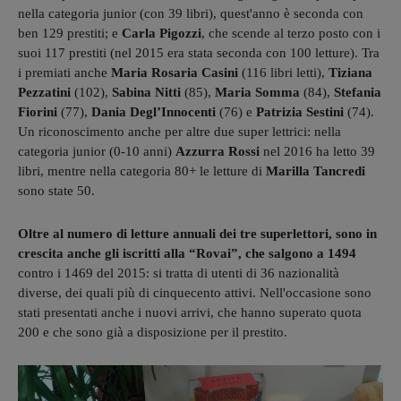
nella categoria junior (con 39 libri), quest'anno è seconda con
ben 129 prestiti; e
Carla Pigozzi
, che scende al terzo posto con i
suoi 117 prestiti (nel 2015 era stata seconda con 100 letture). Tra
i premiati anche
Maria Rosaria Casini
(116 libri letti),
Tiziana
Pezzatini
(102),
Sabina Nitti
(85),
Maria Somma
(84),
Stefania
Fiorini
(77),
Dania Degl’Innocenti
(76) e
Patrizia Sestini
(74).
Un riconoscimento anche per altre due super lettrici: nella
categoria junior (0-10 anni)
Azzurra Rossi
nel 2016 ha letto 39
libri, mentre nella categoria 80+ le letture di
Marilla Tancredi
sono state 50.
Oltre al numero di letture annuali dei tre superlettori, sono in
crescita anche gli iscritti alla “Rovai”, che salgono a 1494
contro i 1469 del 2015: si tratta di utenti di 36 nazionalità
diverse, dei quali più di cinquecento attivi. Nell'occasione sono
stati presentati anche i nuovi arrivi, che hanno superato quota
200 e che sono già a disposizione per il prestito.