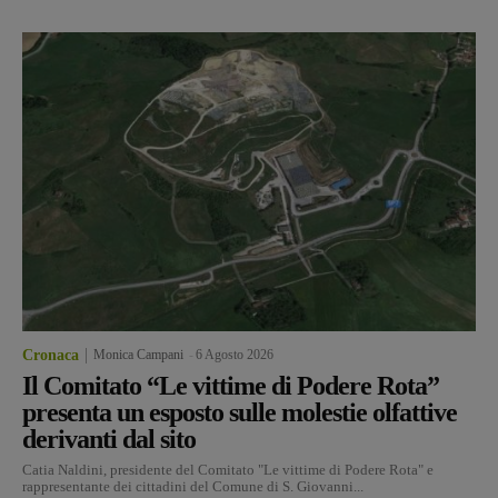
Cronaca
Monica Campani
-
6 Agosto 2026
Il Comitato “Le vittime di Podere Rota”
presenta un esposto sulle molestie olfattive
derivanti dal sito
Catia Naldini, presidente del Comitato "Le vittime di Podere Rota" e
rappresentante dei cittadini del Comune di S. Giovanni...