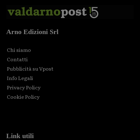
Arno Edizioni Srl
Chi siamo
Contatti
Pubblicità su Vpost
Info Legali
Privacy Policy
Cookie Policy
Html code here! Replace this with any non empty raw html
code and that's it.
Link utili