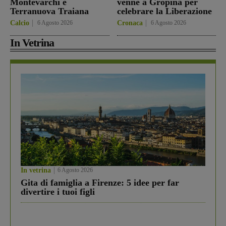
Montevarchi e
venne a Gropina per
Terranuova Traiana
celebrare la Liberazione
Calcio
6 Agosto 2026
Cronaca
6 Agosto 2026
In Vetrina
In vetrina
6 Agosto 2026
Gita di famiglia a Firenze: 5 idee per far
divertire i tuoi figli