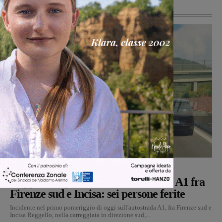
Ultime Notizie
Cronaca
Glenda Venturini
-
6 Agosto 2026
Doppio tamponamento nel tratto di A1 fra
Firenze sud e Incisa: sei persone ferite
Incidente nel primo pomeriggio di oggi sull'autostrada A1, fra Firenze sud e
Incisa Reggello, nella carreggiata in direzione sud,...