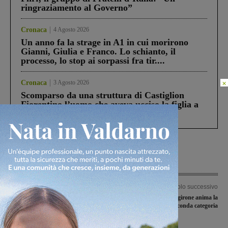
ringraziamento al Governo”
Cronaca
4 Agosto 2026
Un anno fa la strage in A1 in cui morirono
Gianni, Giulia e Franco. Lo schianto, il
processo, lo stop ai sorpassi fra tir....
×
Cronaca
3 Agosto 2026
Scomparso da una struttura di Castiglion
Fiorentino l’uomo che aveva ucciso la figlia a
Levane nel 2020
Articolo precedente
Articolo successivo
Incidente al bivio de I Ciliegi. Code
Un derby per girone anima la
sulla Regionale da Incisa
giornata in Seconda categoria