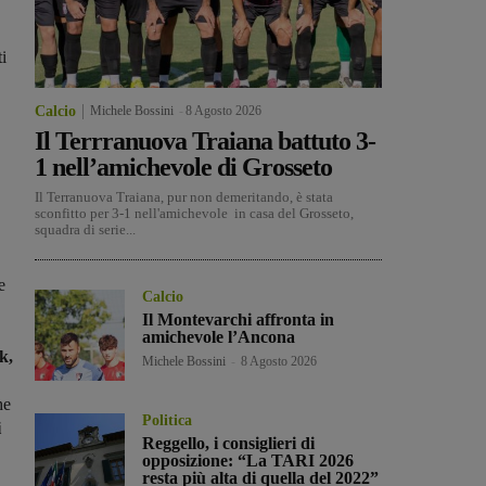
ti
Calcio
Michele Bossini
-
8 Agosto 2026
Il Terrranuova Traiana battuto 3-
1 nell’amichevole di Grosseto
Il Terranuova Traiana, pur non demeritando, è stata
sconfitto per 3-1 nell'amichevole in casa del Grosseto,
squadra di serie...
e
Calcio
Il Montevarchi affronta in
amichevole l’Ancona
k,
Michele Bossini
-
8 Agosto 2026
he
Politica
i
Reggello, i consiglieri di
opposizione: “La TARI 2026
resta più alta di quella del 2022”