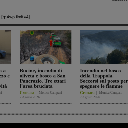
[rp4wp limit=4]
o a
Bucine, incendio di
Incendio nel bosco
zzo e
oliveta e bosco a San
della Trappola.
Pancrazio. Tre ettari
Soccorsi sul posto per
vità
l’area bruciata
spegnere le fiamme
ni
-
Cronaca
Monica Campani
-
Cronaca
Monica Campani
-
7 Agosto 2026
7 Agosto 2026