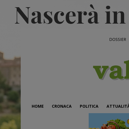
DOSSIER
HOME
CRONACA
POLITICA
ATTUALIT