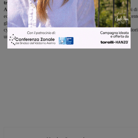
transazioni effettuate negli 95 Uffici Postali della provincia di
Arezzo e online,
attraverso le carte di pagamento, sulle operazioni di
ecommerce e su quelle del ramo assicurativo di Poste Vita. Oltre cent
gli specialisti impiegati, con una lunga esperienza nel campo della
cyber security, insieme a giovani neolaureati selezionati dalle migliori
università.