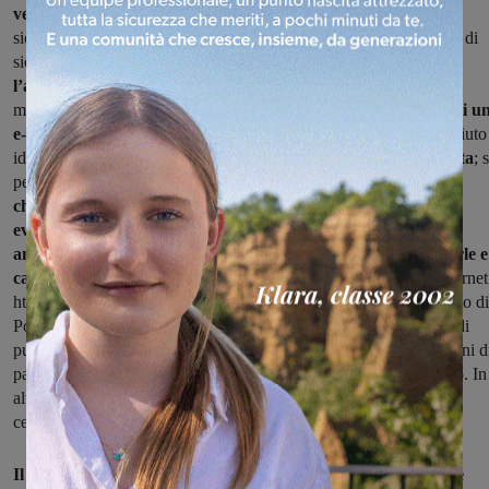
vengono chiesti i codici personali
(utenza, password, codici
sicurezza, dati carte pagamento), o segnalati fantomatici problemi di
sicurezza con imminenti blocchi di operatività;
controllare
l’attendibilità di una e-mail prima di aprirla
: verificare che il
mittente sia conosciuto e identificato;
non scaricare gli allegati di u
e-mail sospetta
prima di aver verificato che il mittente sia conosciuto
identificato;
non cliccare sul link contenuto nella e-mail sospetta
; 
per errore dovesse accadere,
non autenticarti sul sito falso e
chiudere subito il web browser
;
segnalare a Poste Italiane
eventuali e-mail di phishing, inoltrandole a
antiphishing@posteitaliane.it. Immediatamente dopo cestinarle e
cancellarle definitivamente
; digitare direttamente l’indirizzo internet
https://www.poste.it/ nella barra del web browser per visitare il sito di
Poste Italiane; utilizzare l’App per usufruire del servizio gratuito di
push notification ed essere informati in tempo reale sulle operazioni d
pagamento effettuate con il conto corrente e le carte di pagamento. In
alternativa attivare il servizio di notifica tramite sms sul telefono
cellulare, gratuito per i pagamenti su siti internet e app”.
Il nuovo Centro di Prevenzione Frodi vigila 24 ore su 24 sulle