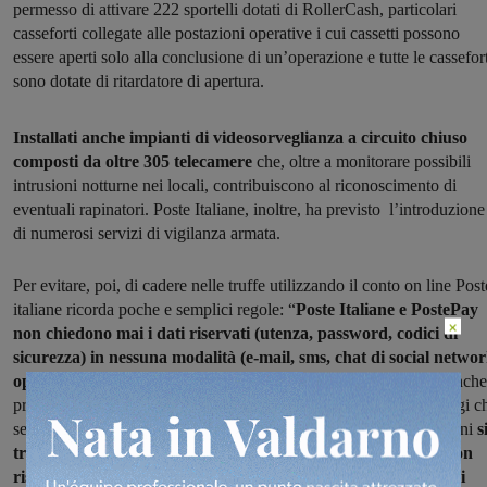
permesso di attivare 222 sportelli dotati di RollerCash, particolari
casseforti collegate alle postazioni operative i cui cassetti possono
essere aperti solo alla conclusione di un’operazione e tutte le cassefor
sono dotate di ritardatore di apertura.
Installati anche impianti di videosorveglianza a circuito chiuso
composti da oltre 305 telecamere
che, oltre a monitorare possibili
intrusioni notturne nei locali, contribuiscono al riconoscimento di
eventuali rapinatori. Poste Italiane, inoltre, ha previsto l’introduzione
di numerosi servizi di vigilanza armata.
Per evitare, poi, di cadere nelle truffe utilizzando il conto on line Post
italiane ricorda poche e semplici regole: “
Poste Italiane e PostePay
×
non chiedono mai i dati riservati (utenza, password, codici di
sicurezza) in nessuna modalità (e-mail, sms, chat di social networ
operatori di call center) e per nessuna finalità
. Se qualcuno, anche
presentandosi come un operatore dell’azienda o inviando messaggi c
sembrano provenire dall’azienda dovesse chiedere tali informazioni
s
tratta di un tentativo di frode,
quindi non fornirle a nessuno;
non
rispondere a e-mail, sms, telefonate o chat da call center in cui