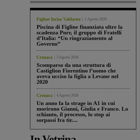
Figline Incisa Valdarno
1 Agosto 2026
Piscina di Figline finanziata oltre la
scadenza Pnrr, il gruppo di Fratelli
d’Italia: “Un ringraziamento al
Governo”
Cronaca
3 Agosto 2026
Scomparso da una struttura di
Castiglion Fiorentino l’uomo che
aveva ucciso la figlia a Levane nel
2020
Cronaca
4 Agosto 2026
Un anno fa la strage in A1 in cui
morirono Gianni, Giulia e Franco. Lo
schianto, il processo, lo stop ai
sorpassi fra tir....
In Vetrina