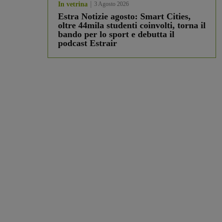
In vetrina
3 Agosto 2026
Estra Notizie agosto: Smart Cities,
oltre 44mila studenti coinvolti, torna il
bando per lo sport e debutta il
podcast Estrair