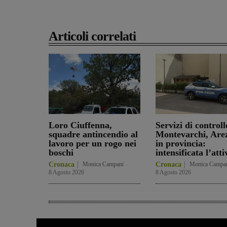
Articoli correlati
Loro Ciuffenna,
Servizi di controll
squadre antincendio al
Montevarchi, Are
lavoro per un rogo nei
in provincia:
boschi
intensificata l’atti
Cronaca
Monica Campani
-
Cronaca
Monica Campa
8 Agosto 2026
8 Agosto 2026